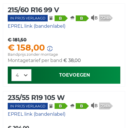
215/60 R16 99 V
72db
B
B
IN PRIJS VERLAAGD
EPREL link (bandenlabel)
€ 181,50
€ 158,00
Bandprijs zonder montage
Montagetarief per band
€ 38,00
TOEVOEGEN
235/55 R19 105 W
71db
B
B
IN PRIJS VERLAAGD
EPREL link (bandenlabel)
€ 204,00