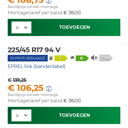
Bandprijs zonder montage
Montagetarief per band
€ 38,00
TOEVOEGEN
225/45 R17 94 V
72db
C
B
IN PRIJS VERLAAGD
EPREL link (bandenlabel)
€ 139,25
€ 106,25
Bandprijs zonder montage
Montagetarief per band
€ 38,00
TOEVOEGEN