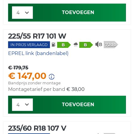
TOEVOEGEN
225/55 R17 101 W
72db
B
B
IN PRIJS VERLAAGD
EPREL link (bandenlabel)
€ 179,75
€ 147,00
Bandprijs zonder montage
Montagetarief per band
€ 38,00
TOEVOEGEN
235/60 R18 107 V