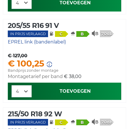
TOEVOEGEN
205/55 R16 91 V
70db
C
B
IN PRIJS VERLAAGD
EPREL link (bandenlabel)
€ 127,00
€ 100,25
Bandprijs zonder montage
Montagetarief per band
€ 38,00
TOEVOEGEN
215/50 R18 92 W
70db
C
B
IN PRIJS VERLAAGD