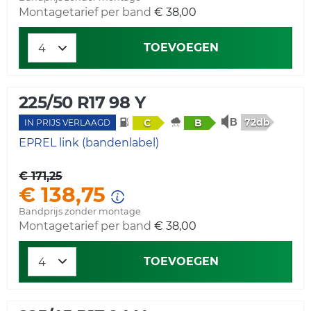
Montagetarief per band
€ 38,00
TOEVOEGEN
225/50 R17 98 Y
72db
C
B
IN PRIJS VERLAAGD
EPREL link (bandenlabel)
€ 171,25
€ 138,75
Bandprijs zonder montage
Montagetarief per band
€ 38,00
TOEVOEGEN