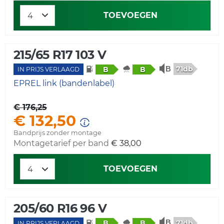
TOEVOEGEN
215/65 R17 103 V
71db
B
B
IN PRIJS VERLAAGD
EPREL link (bandenlabel)
€ 176,25
€ 132,50
Bandprijs zonder montage
Montagetarief per band
€ 38,00
TOEVOEGEN
205/60 R16 96 V
71db
B
B
IN PRIJS VERLAAGD