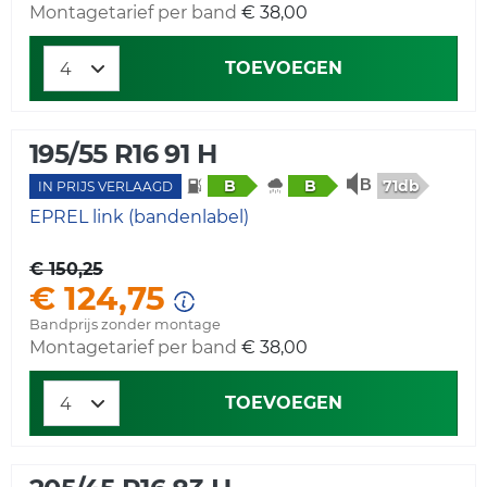
Montagetarief per band
€ 38,00
TOEVOEGEN
195/55 R16 91 H
71db
B
B
IN PRIJS VERLAAGD
EPREL link (bandenlabel)
€ 150,25
€ 124,75
Bandprijs zonder montage
Montagetarief per band
€ 38,00
TOEVOEGEN