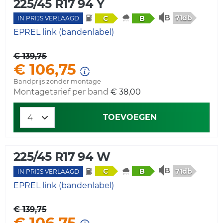
225/45 R17 94 Y
71db
C
B
IN PRIJS VERLAAGD
EPREL link (bandenlabel)
€ 139,75
€ 106,75
Bandprijs zonder montage
Montagetarief per band
€ 38,00
TOEVOEGEN
225/45 R17 94 W
71db
C
B
IN PRIJS VERLAAGD
EPREL link (bandenlabel)
€ 139,75
€ 106,75