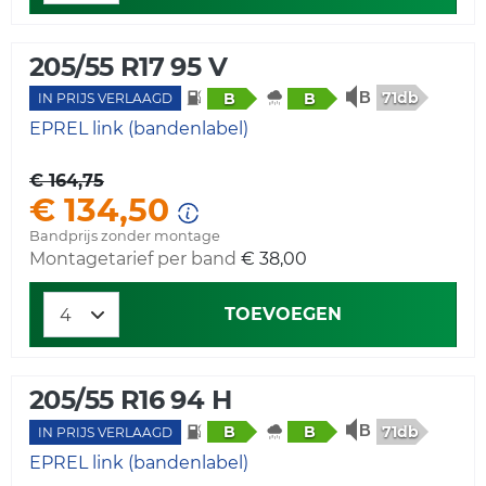
205/55 R17 95 V
71db
B
B
IN PRIJS VERLAAGD
EPREL link (bandenlabel)
€ 164,75
€ 134,50
Bandprijs zonder montage
Montagetarief per band
€ 38,00
TOEVOEGEN
205/55 R16 94 H
71db
B
B
IN PRIJS VERLAAGD
EPREL link (bandenlabel)