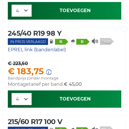
TOEVOEGEN
245/40 R19 98 Y
71db
B
B
IN PRIJS VERLAAGD
EPREL link (bandenlabel)
€ 223,50
€ 183,75
Bandprijs zonder montage
Montagetarief per band
€ 45,00
TOEVOEGEN
215/60 R17 100 V