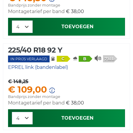
Bandprijs zonder montage
Montagetarief per band
€ 38,00
TOEVOEGEN
225/40 R18 92 Y
71db
C
B
IN PRIJS VERLAAGD
EPREL link (bandenlabel)
€ 148,25
€ 109,00
Bandprijs zonder montage
Montagetarief per band
€ 38,00
TOEVOEGEN