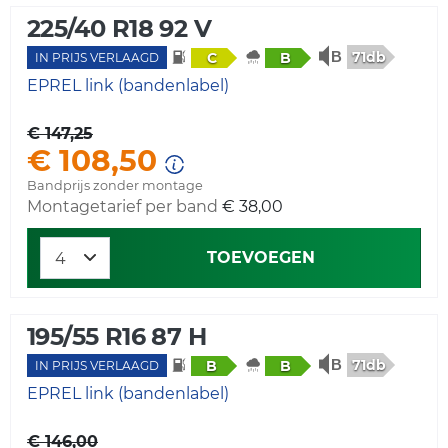
225/40 R18 92 V
71db
C
B
IN PRIJS VERLAAGD
EPREL link (bandenlabel)
€ 147,25
€ 108,50
Bandprijs zonder montage
Montagetarief per band
€ 38,00
TOEVOEGEN
195/55 R16 87 H
71db
B
B
IN PRIJS VERLAAGD
EPREL link (bandenlabel)
€ 146,00