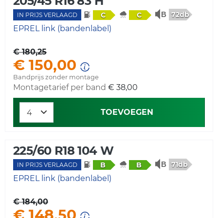
205/45 R16 83 H
72db
C
C
IN PRIJS VERLAAGD
EPREL link (bandenlabel)
€ 180,25
€ 150,00
Bandprijs zonder montage
Montagetarief per band
€ 38,00
TOEVOEGEN
225/60 R18 104 W
71db
B
B
IN PRIJS VERLAAGD
EPREL link (bandenlabel)
€ 184,00
€ 148,50