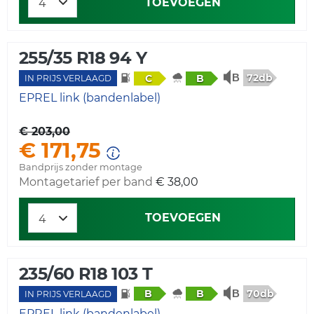
TOEVOEGEN
255/35 R18 94 Y
72db
C
B
IN PRIJS VERLAAGD
EPREL link (bandenlabel)
€ 203,00
€ 171,75
Bandprijs zonder montage
Montagetarief per band
€ 38,00
TOEVOEGEN
235/60 R18 103 T
70db
B
B
IN PRIJS VERLAAGD
EPREL link (bandenlabel)