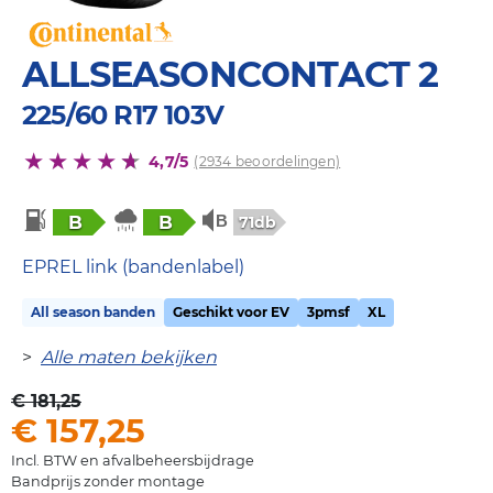
ALLSEASONCONTACT 2
225/60 R17 103V
4,7/5
(2934 beoordelingen)
B
B
71db
EPREL link (bandenlabel)
All season banden
Geschikt voor EV
3pmsf
XL
>
Alle maten bekijken
€ 181,25
€ 157,25
Incl. BTW en afvalbeheersbijdrage
Bandprijs zonder montage