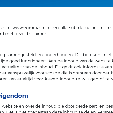
ebsite www.euromaster.nl en alle sub-domeinen en ond
rd met deze disclaimer.
ig samengesteld en onderhouden. Dit betekent niet 
n tijde goed functioneert. Aan de inhoud van de websit
en actualiteit van de inhoud. Dit geldt ook informatie van
niet aansprakelijk voor schade die is ontstaan door he
er kan er altijd voor kiezen inhoud te wijzigen of te v
 eigendom
website en over de inhoud die door derde partijen besch
n. Het is niet toegestaan deze inhoud te delen, verspre