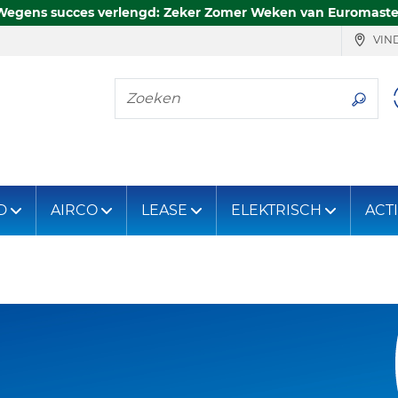
Wegens succes verlengd: Zeker Zomer Weken van Euromaste
VIND
Zoeken
D
AIRCO
LEASE
ELEKTRISCH
ACT