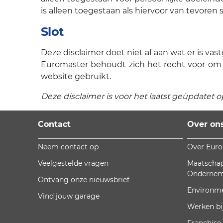
is alleen toegestaan als hiervoor van tevoren
Slot
Deze disclaimer doet niet af aan wat er is v
Euromaster behoudt zich het recht voor om 
website gebruikt.
Deze disclaimer is voor het laatst geüpdatet o
Contact
Over on
Neem contact op
Over Eur
Veelgestelde vragen
Maatschap
Onderne
Ontvang onze nieuwsbrief
Environm
Vind jouw garage
Werken bi