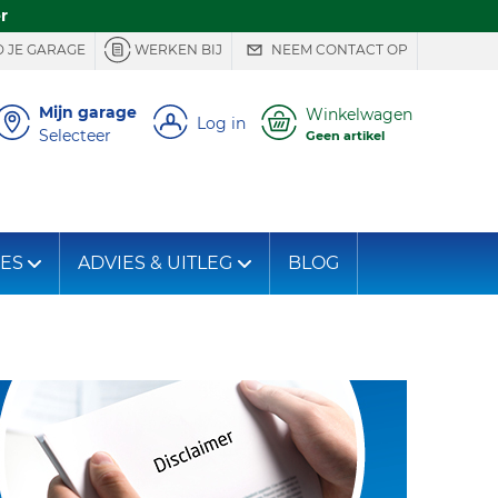
r
 JE GARAGE
WERKEN BIJ
NEEM CONTACT OP
Mijn garage
Winkelwagen
Log in
Selecteer
Geen artikel
IES
ADVIES & UITLEG
BLOG