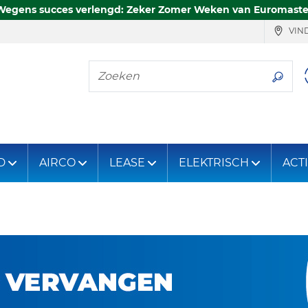
Wegens succes verlengd: Zeker Zomer Weken van Euromaste
VIND
Zoeken
D
AIRCO
LEASE
ELEKTRISCH
ACT