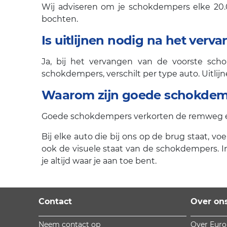
Wij adviseren om je schokdempers elke 20.0
bochten.
Is uitlijnen nodig na het ve
Ja, bij het vervangen van de voorste scho
schokdempers, verschilt per type auto. Uitlij
Waarom zijn goede schokdempe
Goede schokdempers verkorten de remweg en z
Bij elke auto die bij ons op de brug staat, v
ook de visuele staat van de schokdempers. In
je altijd waar je aan toe bent.
Contact
Over on
Neem contact op
Over Eur