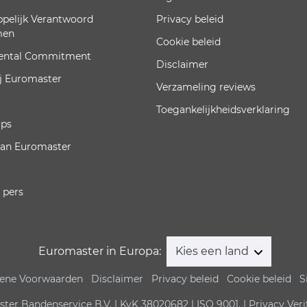
pelijk Verantwoord
Privacy beleid
men
Cookie beleid
ental Commitment
Disclaimer
j Euromaster
Verzameling reviews
Toegankelijkheidsverklaring
ips
van Euromaster
 pers
Euromaster in Europa:
Kies een land
ene Voorwaarden
Disclaimer
Privacy beleid
Cookie beleid
S
er Bandenservice B.V. | KvK 38020682 | ISO 9001. | Privacy Veri