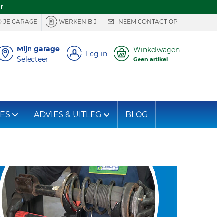
r
 JE GARAGE
WERKEN BIJ
NEEM CONTACT OP
Mijn garage
Winkelwagen
Log in
Selecteer
Geen artikel
IES
ADVIES & UITLEG
BLOG