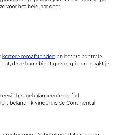
 voor het hele jaar door.
t
kortere remafstanden
en betere controle
aflegt, deze band biedt goede grip en maakt je
erwijl het gebalanceerde profiel
rt belangrijk vinden, is de Continental
ilometer mee. Dit betekent dat je er lang