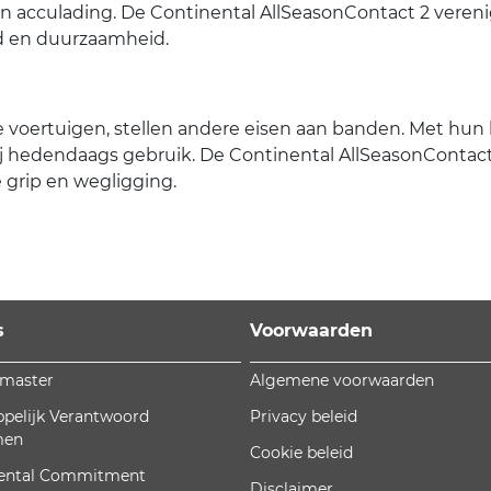
én acculading. De Continental AllSeasonContact 2 veren
id en duurzaamheid.
e voertuigen, stellen andere eisen aan banden. Met hun 
 hedendaags gebruik. De Continental AllSeasonContact 
e grip en wegligging.
s
Voorwaarden
omaster
Algemene voorwaarden
pelijk Verantwoord
Privacy beleid
men
Cookie beleid
ental Commitment
Disclaimer