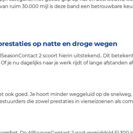
n ruim 30.000 mijl is deze band een betrouwbare keuze
prestaties op natte en droge wegen
llSeasonContact 2 scoort hierin uitstekend.. Dit beteken
f je nu dagelijks naar je werk rijdt of lange afstanden 
g
 ook goed. Je hoort minder weggeluid op de snelweg, t
uurders die zowel prestaties in vierseizoenen als comfo
 comfort. De AllSeasonContact 2 gaat gemiddeld 51.300 k