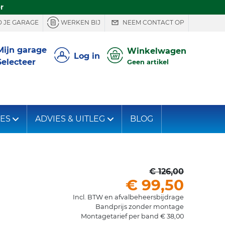
r
 JE GARAGE
WERKEN BIJ
NEEM CONTACT OP
Mijn garage
Winkelwagen
Log in
Selecteer
Geen artikel
IES
ADVIES & UITLEG
BLOG
€ 126,00
€ 99,50
Incl. BTW en afvalbeheersbijdrage
Bandprijs zonder montage
Montagetarief per band € 38,00