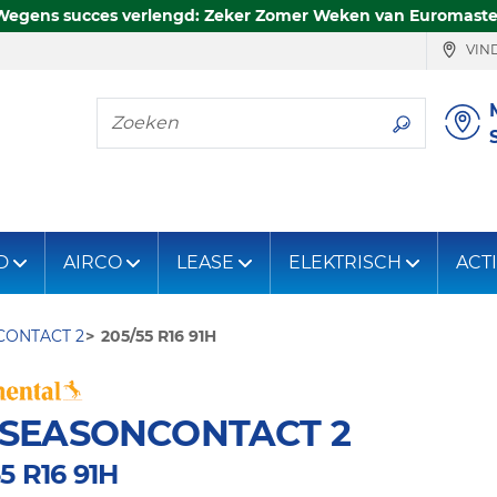
Wegens succes verlengd: Zeker Zomer Weken van Euromaste
VIND
Zoeken
D
AIRCO
LEASE
ELEKTRISCH
ACT
CONTACT 2
205/55 R16 91H
LSEASONCONTACT 2
5 R16 91H