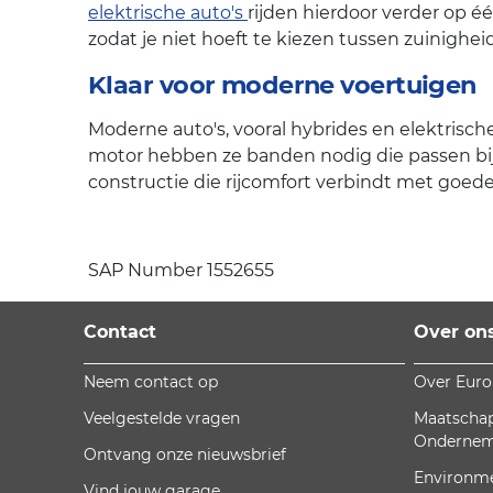
elektrische auto's
rijden hierdoor verder op é
zodat je niet hoeft te kiezen tussen zuinighe
Klaar voor moderne voertuigen
Moderne auto's, vooral hybrides en elektrisch
motor hebben ze banden nodig die passen bij
constructie die rijcomfort verbindt met goed
SAP Number 1552655
Contact
Over on
Neem contact op
Over Eur
Veelgestelde vragen
Maatschap
Onderne
Ontvang onze nieuwsbrief
Environm
Vind jouw garage