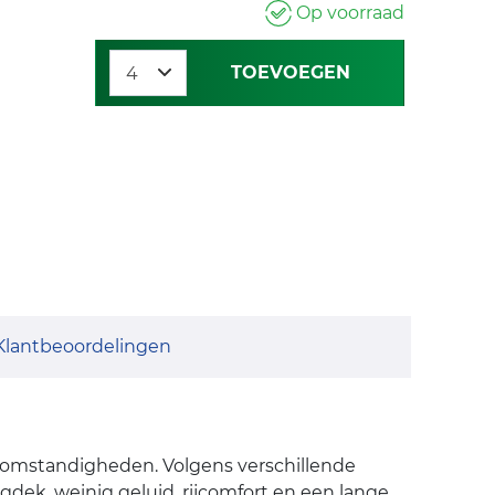
Op voorraad
TOEVOEGEN
Klantbeoordelingen
rsomstandigheden. Volgens verschillende
dek, weinig geluid, rijcomfort en een lange