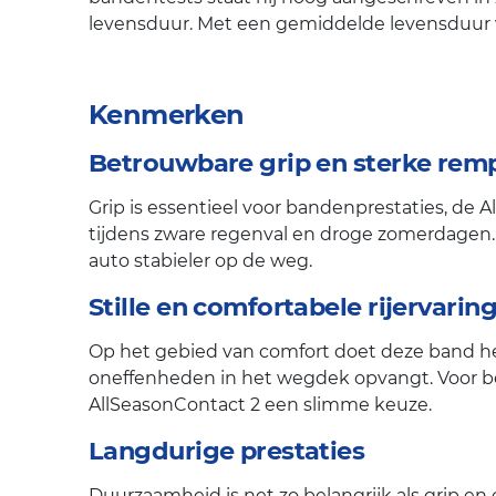
levensduur. Met een gemiddelde levensduur va
Kenmerken
Betrouwbare grip en sterke rem
Grip is essentieel voor bandenprestaties, de A
tijdens zware regenval en droge zomerdagen. O
auto stabieler op de weg.
Stille en comfortabele rijervarin
Op het gebied van comfort doet deze band het
oneffenheden in het wegdek opvangt. Voor best
AllSeasonContact 2 een slimme keuze.
Langdurige prestaties
Duurzaamheid is net zo belangrijk als grip en