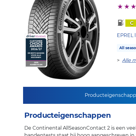
C
EPREL l
All seas
>
Alle 
Producteigenschap
Producteigenschappen
De Continental AllSeasonContact 2 is een vee
bandentests staat hij hoog aangeschreven in 