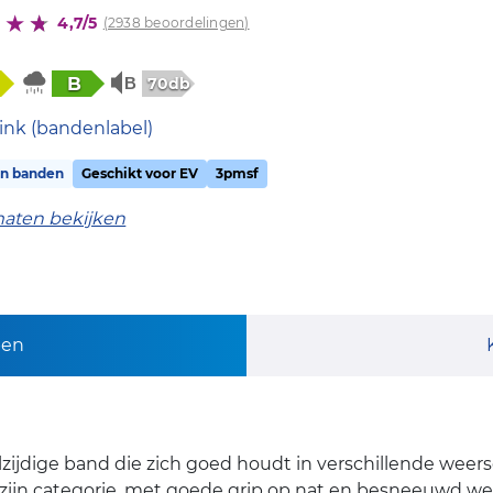
4,7/5
(2938 beoordelingen)
B
70db
ink (bandenlabel)
on banden
Geschikt voor EV
3pmsf
maten bekijken
pen
lzijdige band die zich goed houdt in verschillende wee
zijn categorie, met goede grip op nat en besneeuwd weg