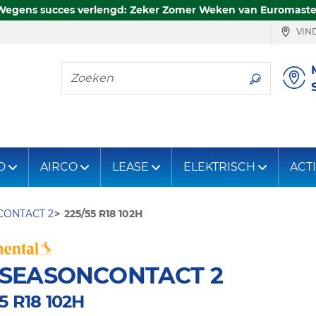
Wegens succes verlengd: Zeker Zomer Weken van Euromaste
VIND
Zoeken
D
AIRCO
LEASE
ELEKTRISCH
ACT
CONTACT 2
225/55 R18 102H
LSEASONCONTACT 2
5 R18 102H