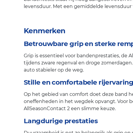
levensduur. Met een gemiddelde levensduur va
Kenmerken
Betrouwbare grip en sterke rem
Grip is essentieel voor bandenprestaties, de A
tijdens zware regenval en droge zomerdagen. O
auto stabieler op de weg.
Stille en comfortabele rijervarin
Op het gebied van comfort doet deze band het
oneffenheden in het wegdek opvangt. Voor best
AllSeasonContact 2 een slimme keuze.
Langdurige prestaties
Duurzaamheid is net zo belangrijk als grip en