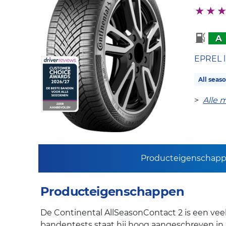
A
EPREL l
All seas
>
Alle 
Producteigenschap
Producteigenschappen
De Continental AllSeasonContact 2 is een vee
bandentests staat hij hoog aangeschreven in 