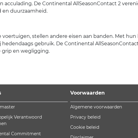
én acculading. De Continental AllSeasonContact 2 veren
id en duurzaamheid.
e voertuigen, stellen andere eisen aan banden. Met hun 
 hedendaags gebruik. De Continental AllSeasonContact 
e grip en wegligging.
s
Voorwaarden
omaster
Algemene voorwaarden
pelijk Verantwoord
Privacy beleid
men
Cookie beleid
ental Commitment
Disclaimer