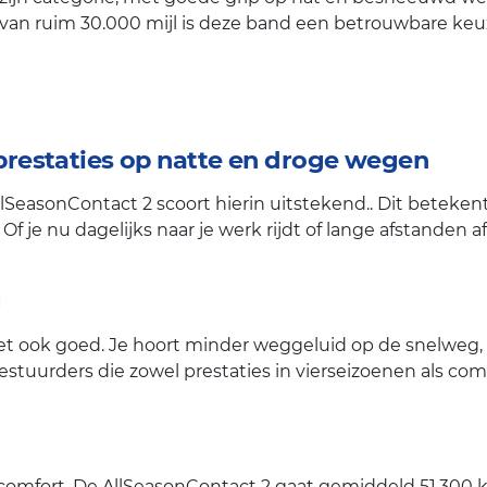
n ruim 30.000 mijl is deze band een betrouwbare keuze
prestaties op natte en droge wegen
llSeasonContact 2 scoort hierin uitstekend.. Dit beteken
f je nu dagelijks naar je werk rijdt of lange afstanden 
g
 ook goed. Je hoort minder weggeluid op de snelweg, t
uurders die zowel prestaties in vierseizoenen als comfo
 comfort. De AllSeasonContact 2 gaat gemiddeld 51.300 k