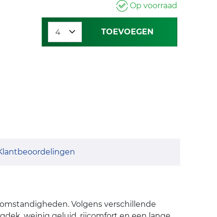
Op voorraad
TOEVOEGEN
Klantbeoordelingen
rsomstandigheden. Volgens verschillende
dek, weinig geluid, rijcomfort en een lange