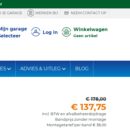
r
 JE GARAGE
WERKEN BIJ
NEEM CONTACT OP
Mijn garage
Winkelwagen
Log in
Selecteer
Geen artikel
IES
ADVIES & UITLEG
BLOG
€ 178,00
€ 137,75
Incl. BTW en afvalbeheersbijdrage
Bandprijs zonder montage
Montagetarief per band € 38,00