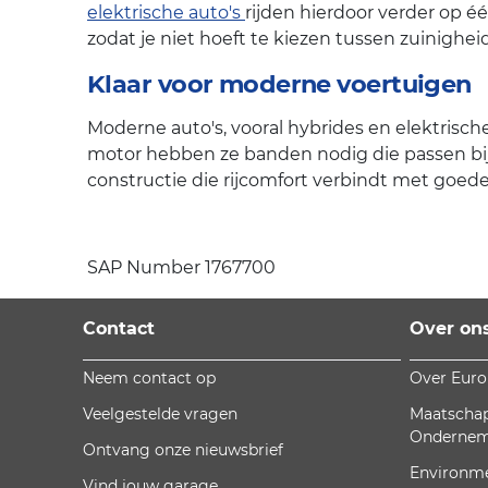
elektrische auto's
rijden hierdoor verder op é
zodat je niet hoeft te kiezen tussen zuinighe
Klaar voor moderne voertuigen
Moderne auto's, vooral hybrides en elektrisch
motor hebben ze banden nodig die passen bij
constructie die rijcomfort verbindt met goed
SAP Number 1767700
Contact
Over on
Neem contact op
Over Eur
Veelgestelde vragen
Maatschap
Onderne
Ontvang onze nieuwsbrief
Environm
Vind jouw garage