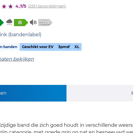
4,7/5
(2931 beoordelingen)
B
72db
ink (bandenlabel)
on banden
Geschikt voor EV
3pmsf
XL
maten bekijken
pen
lzijdige band die zich goed houdt in verschillende wee
zijn categorie, met goede grip op nat en besneeuwd weg