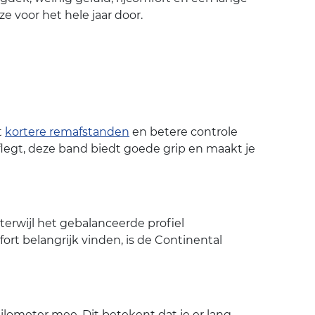
 voor het hele jaar door.
t
kortere remafstanden
en betere controle
aflegt, deze band biedt goede grip en maakt je
erwijl het gebalanceerde profiel
rt belangrijk vinden, is de Continental
ilometer mee. Dit betekent dat je er lang