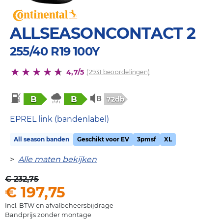
ALLSEASONCONTACT 2
255/40 R19 100Y
4,7/5
(2931 beoordelingen)
B
B
72db
EPREL link (bandenlabel)
All season banden
Geschikt voor EV
3pmsf
XL
>
Alle maten bekijken
€ 232,75
€ 197,75
Incl. BTW en afvalbeheersbijdrage
Bandprijs zonder montage