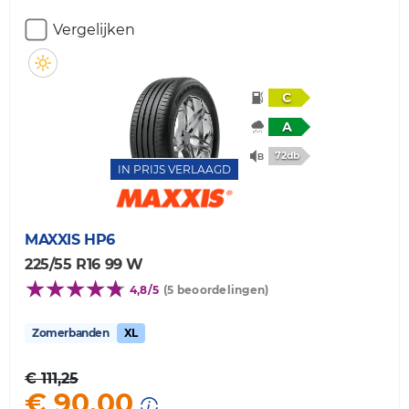
Vergelijken
C
A
72db
IN PRIJS VERLAAGD
MAXXIS
HP6
225/55 R16 99 W
4,8/5
(5 beoordelingen)
Zomerbanden
XL
€ 111,25
€ 90,00