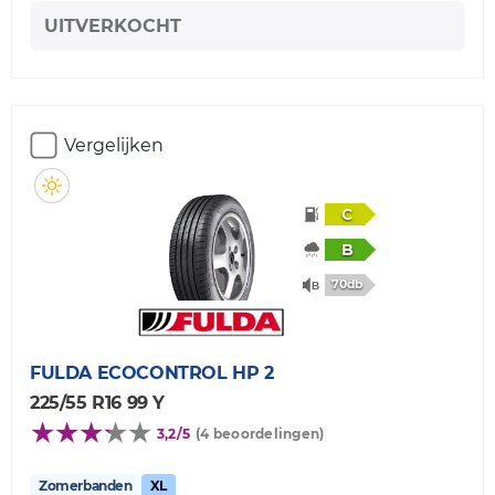
UITVERKOCHT
Vergelijken
C
B
70db
FULDA
ECOCONTROL HP 2
225/55 R16 99 Y
3,2/5
(4 beoordelingen)
Zomerbanden
XL