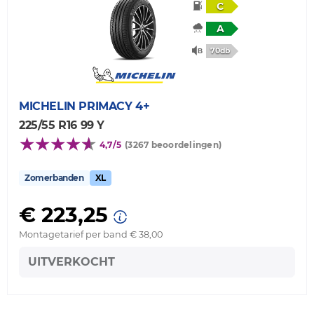
C
A
70db
MICHELIN
PRIMACY 4+
225/55 R16 99 Y
4,7/5
(3267 beoordelingen)
Zomerbanden
XL
€ 223,25
Montagetarief per band € 38,00
UITVERKOCHT