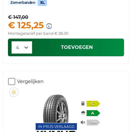
Zomerbanden
XL
€ 147,00
€ 125,25
Montagetarief per band € 38,00
TOEVOEGEN
Vergelijken
C
A
72db
IN PRIJS VERLAAGD