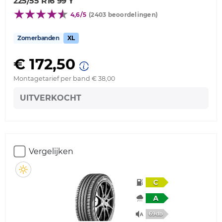
225/55 R16 99 Y
4,6/5
(2403 beoordelingen)
Zomerbanden
XL
€ 172,50
Montagetarief per band € 38,00
UITVERKOCHT
Vergelijken
C
A
69db