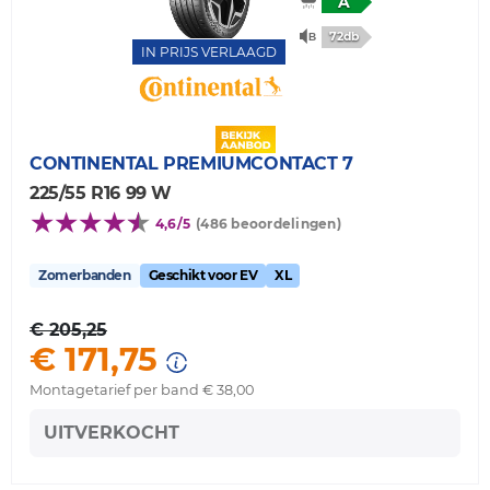
A
72db
IN PRIJS VERLAAGD
CONTINENTAL
PREMIUMCONTACT 7
225/55 R16 99 W
4,6/5
(486 beoordelingen)
Zomerbanden
Geschikt voor EV
XL
€ 205,25
€ 171,75
Montagetarief per band € 38,00
UITVERKOCHT