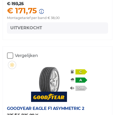
€ 193,25
€ 171,75
Montagetarief per band € 38,00
UITVERKOCHT
Vergelijken
C
A
72db
GOODYEAR
EAGLE F1 ASYMMETRIC 2