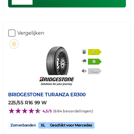
Vergelijken
C
B
71db
BRIDGESTONE
TURANZA ER300
225/55 R16 99 W
4,5/5
(684 beoordelingen)
Zomerbanden
XL
Geschikt voor Mercedes