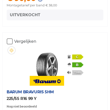
Montagetarief per band € 38,00
UITVERKOCHT
Vergelijken
C
B
72db
BARUM
BRAVURIS 5HM
225/55 R16 99 Y
Nog niet beoordeeld