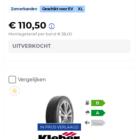
Zomerbanden
Geschikt voor EV
XL
€ 110,50
Montagetarief per band € 38,00
UITVERKOCHT
Vergelijken
B
A
70db
IN PRIJS VERLAAGD