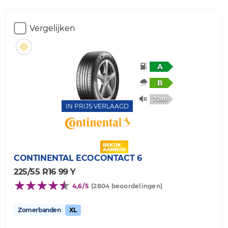
Vergelijken
A
B
72db
IN PRIJS VERLAAGD
CONTINENTAL
ECOCONTACT 6
225/55 R16 99 Y
4,6/5
(2804 beoordelingen)
Zomerbanden
XL