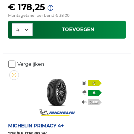
€ 178,25
Montagetarief per band € 38,00
TOEVOEGEN
Vergelijken
C
A
70db
MICHELIN
PRIMACY 4+
225/55 R16 99 W