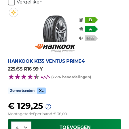
Vergelijken
B
A
69db
HANKOOK
K135 VENTUS PRIME4
225/55 R16 99 Y
4,5/5
(2276 beoordelingen)
Zomerbanden
XL
€ 129,25
Montagetarief per band € 38,00
TOEVOEGEN