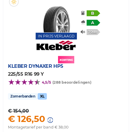
B
A
70db
IN PRIJS VERLAAGD
KLEBER
DYNAXER HP5
225/55 R16 99 Y
4,5/5
(288 beoordelingen)
Zomerbanden
XL
€ 154,00
€ 126,50
Montagetarief per band € 38,00