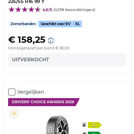
225/55 R16 99 Y
4,6/5
(4278 beoordelingen)
Zomerbanden
Geschikt voor EV
XL
€ 158,25
Montagetarief per band € 38,00
UITVERKOCHT
Vergelijken
DRIVERS' CHOICE AWARDS 2026
C