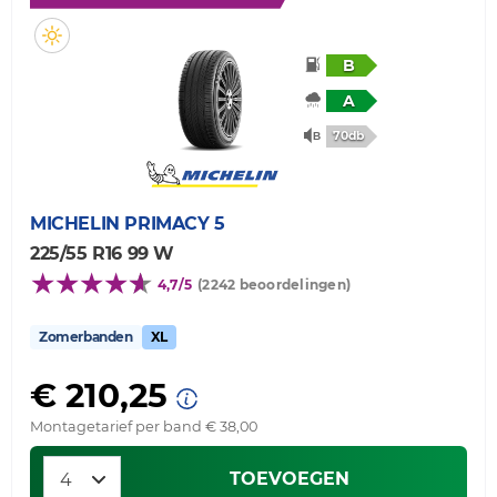
B
A
70db
MICHELIN
PRIMACY 5
225/55 R16 99 W
4,7/5
(2242 beoordelingen)
Zomerbanden
XL
€ 210,25
Montagetarief per band € 38,00
TOEVOEGEN