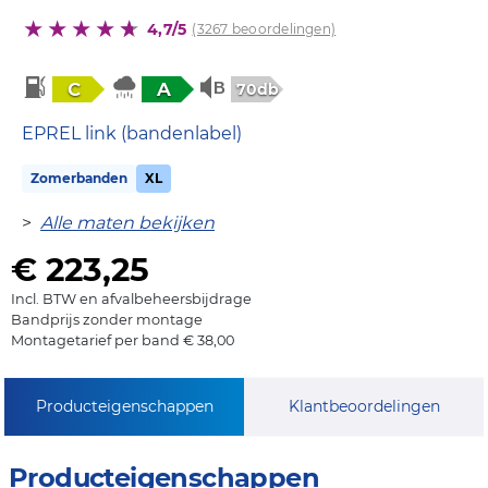
4,7/5
(3267 beoordelingen)
C
A
70db
EPREL link (bandenlabel)
Zomerbanden
XL
>
Alle maten bekijken
€ 223,25
Incl. BTW en afvalbeheersbijdrage
Bandprijs zonder montage
Montagetarief per band € 38,00
Producteigenschappen
Klantbeoordelingen
Producteigenschappen