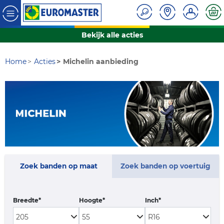
Bekijk alle acties
Home
Acties
Michelin aanbieding
Zoek banden op maat
Zoek banden op voertuig
Breedte*
Hoogte*
Inch*