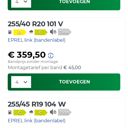
TOEVOEGEN
255/40 R20 101 V
71db
D
C
EPREL link (bandenlabel)
€ 359,50
Bandprijs zonder montage
Montagetarief per band
€ 45,00
TOEVOEGEN
255/45 R19 104 W
71db
C
C
EPREL link (bandenlabel)