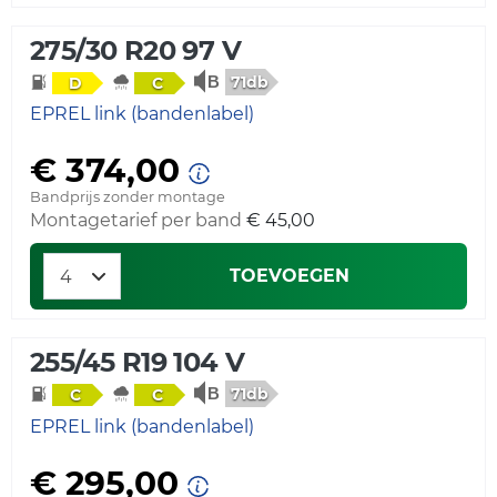
275/30 R20 97 V
71db
D
C
EPREL link (bandenlabel)
€ 374,00
Bandprijs zonder montage
Montagetarief per band
€ 45,00
TOEVOEGEN
255/45 R19 104 V
71db
C
C
EPREL link (bandenlabel)
€ 295,00