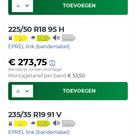
TOEVOEGEN
225/50 R18 95 H
70db
D
C
EPREL link (bandenlabel)
€ 273,75
Bandprijs zonder montage
Montagetarief per band
€ 53,50
TOEVOEGEN
235/35 R19 91 V
70db
D
C
EPREL link (bandenlabel)