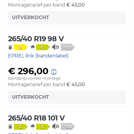
Montagetarief per band
€ 45,00
UITVERKOCHT
265/40 R19 98 V
71db
D
C
EPREL link (bandenlabel)
€ 296,00
Bandprijs zonder montage
Montagetarief per band
€ 45,00
UITVERKOCHT
265/40 R18 101 V
71db
C
C