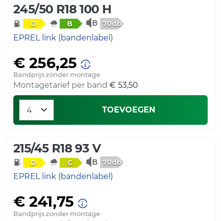
245/50 R18 100 H
70db
D
B
EPREL link (bandenlabel)
€ 256,25
Bandprijs zonder montage
Montagetarief per band
€ 53,50
TOEVOEGEN
215/45 R18 93 V
70db
D
C
EPREL link (bandenlabel)
€ 241,75
Bandprijs zonder montage