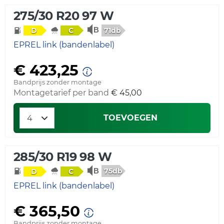
275/30 R20 97 W
71db
D
C
EPREL link (bandenlabel)
€ 423,25
Bandprijs zonder montage
Montagetarief per band
€ 45,00
TOEVOEGEN
285/30 R19 98 W
75db
D
C
EPREL link (bandenlabel)
€ 365,50
Bandprijs zonder montage