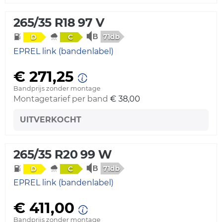
265/35 R18 97 V
71db
D
C
EPREL link (bandenlabel)
€ 271,25
Bandprijs zonder montage
Montagetarief per band
€ 38,00
UITVERKOCHT
265/35 R20 99 W
71db
D
C
EPREL link (bandenlabel)
€ 411,00
Bandprijs zonder montage