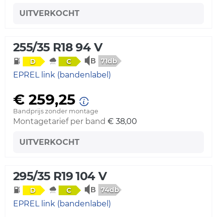
UITVERKOCHT
255/35 R18 94 V
71db
D
C
EPREL link (bandenlabel)
€ 259,25
Bandprijs zonder montage
Montagetarief per band
€ 38,00
UITVERKOCHT
295/35 R19 104 V
74db
D
C
EPREL link (bandenlabel)