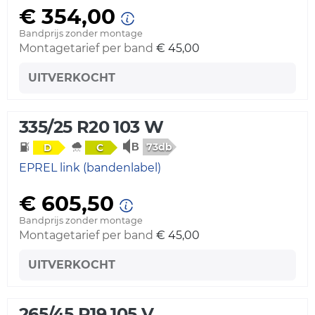
€ 354,00
Bandprijs zonder montage
Montagetarief per band
€ 45,00
UITVERKOCHT
335/25 R20 103 W
73db
D
C
EPREL link (bandenlabel)
€ 605,50
Bandprijs zonder montage
Montagetarief per band
€ 45,00
UITVERKOCHT
265/45 R19 105 V