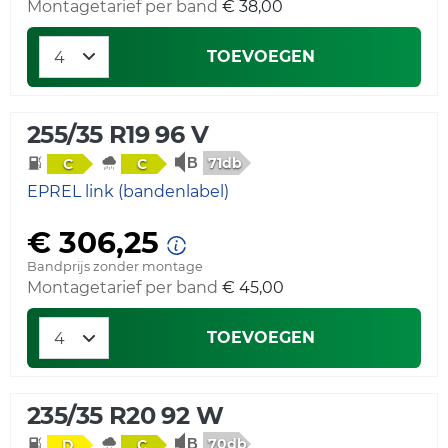
Montagetarief per band
€ 38,00
TOEVOEGEN
255/35 R19 96 V
71db
C
C
EPREL link (bandenlabel)
€ 306,25
Bandprijs zonder montage
Montagetarief per band
€ 45,00
TOEVOEGEN
235/35 R20 92 W
70db
D
C