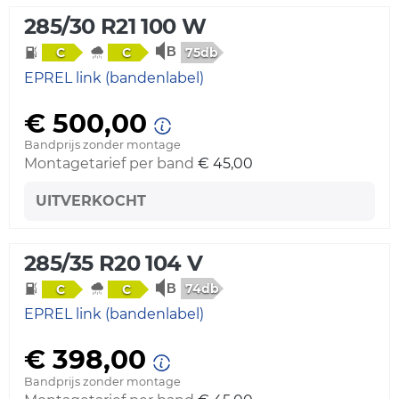
285/30 R21 100 W
75db
C
C
EPREL link (bandenlabel)
€ 500,00
Bandprijs zonder montage
Montagetarief per band
€ 45,00
UITVERKOCHT
285/35 R20 104 V
74db
C
C
EPREL link (bandenlabel)
€ 398,00
Bandprijs zonder montage