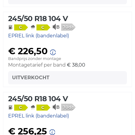
245/50 R18 104 V
70db
C
C
EPREL link (bandenlabel)
€ 226,50
Bandprijs zonder montage
Montagetarief per band
€ 38,00
UITVERKOCHT
245/50 R18 104 V
70db
C
C
EPREL link (bandenlabel)
€ 256,25