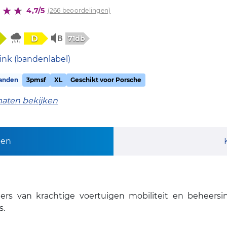
4,7/5
(266 beoordelingen)
D
71db
ink (bandenlabel)
anden
3pmsf
XL
Geschikt voor Porsche
maten bekijken
pen
ers van krachtige voertuigen mobiliteit en beheersi
s.