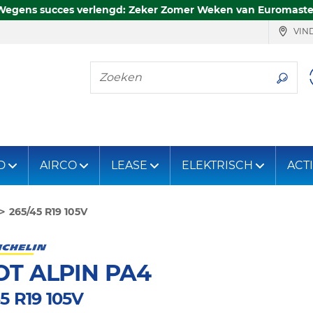
Wegens succes verlengd: Zeker Zomer Weken van Euromaste
VIND
Zoeken
D
AIRCO
LEASE
ELEKTRISCH
ACT
265/45 R19 105V
OT ALPIN PA4
5 R19 105V