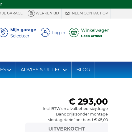
r
 JE GARAGE
WERKEN BIJ
NEEM CONTACT OP
Mijn garage
Winkelwagen
Log in
Selecteer
Geen artikel
IES
ADVIES & UITLEG
BLOG
€ 293,00
Incl. BTW en afvalbeheersbijdrage
Bandprijs zonder montage
Montagetarief per band € 45,00
UITVERKOCHT