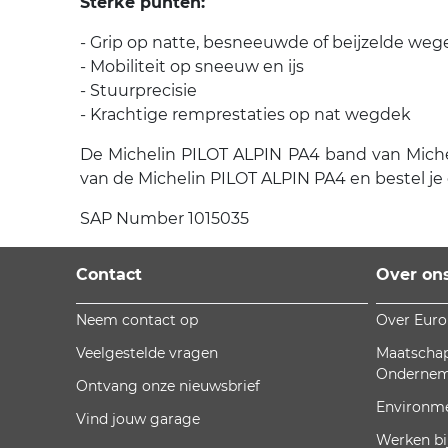
Sterke punten:
- Grip op natte, besneeuwde of beijzelde weg
- Mobiliteit op sneeuw en ijs
- Stuurprecisie
- Krachtige remprestaties op nat wegdek
De Michelin PILOT ALPIN PA4 band van Michelin
van de Michelin PILOT ALPIN PA4 en bestel je
SAP Number 1015035
Contact
Over on
Neem contact op
Over Eur
Veelgestelde vragen
Maatschap
Onderne
Ontvang onze nieuwsbrief
Environm
Vind jouw garage
Werken bi