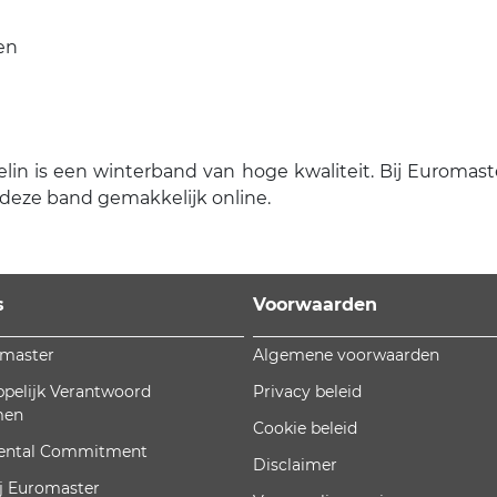
en
 is een winterband van hoge kwaliteit. Bij Euromaster 
 deze band gemakkelijk online.
s
Voorwaarden
omaster
Algemene voorwaarden
pelijk Verantwoord
Privacy beleid
men
Cookie beleid
ental Commitment
Disclaimer
j Euromaster