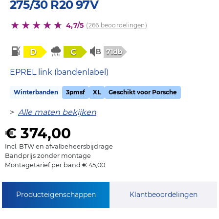
275/30 R20 97V
4,7/5
(266 beoordelingen)
D
C
71db
EPREL link (bandenlabel)
Winterbanden
3pmsf
XL
Geschikt voor Porsche
>
Alle maten bekijken
€ 374,00
Incl. BTW en afvalbeheersbijdrage
Bandprijs zonder montage
Montagetarief per band € 45,00
Producteigenschappen
Klantbeoordelingen