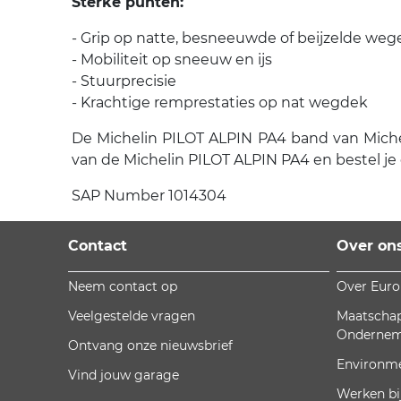
Sterke punten:
- Grip op natte, besneeuwde of beijzelde weg
- Mobiliteit op sneeuw en ijs
- Stuurprecisie
- Krachtige remprestaties op nat wegdek
De Michelin PILOT ALPIN PA4 band van Michelin
van de Michelin PILOT ALPIN PA4 en bestel je
SAP Number 1014304
Contact
Over on
Neem contact op
Over Eur
Veelgestelde vragen
Maatschap
Onderne
Ontvang onze nieuwsbrief
Environm
Vind jouw garage
Werken bi