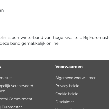
en
 is een winterband van hoge kwaliteit. Bij Euromaster 
 deze band gemakkelijk online.
s
Voorwaarden
omaster
Algemene voorwaarden
pelijk Verantwoord
Privacy beleid
men
Cookie beleid
ental Commitment
Disclaimer
j Euromaster