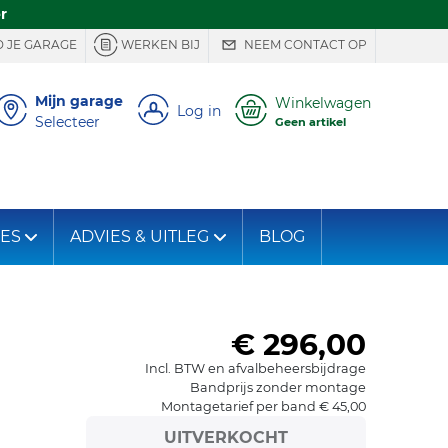
r
 JE GARAGE
WERKEN BIJ
NEEM CONTACT OP
Mijn garage
Winkelwagen
Log in
Selecteer
Geen artikel
IES
ADVIES & UITLEG
BLOG
€ 296,00
Incl. BTW en afvalbeheersbijdrage
Bandprijs zonder montage
Montagetarief per band € 45,00
UITVERKOCHT