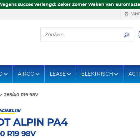
Wegens succes verlengd: Zeker Zomer Weken van Euromaste
VIND
Zoeken
D
AIRCO
LEASE
ELEKTRISCH
ACT
265/40 R19 98V
OT ALPIN PA4
40 R19 98V