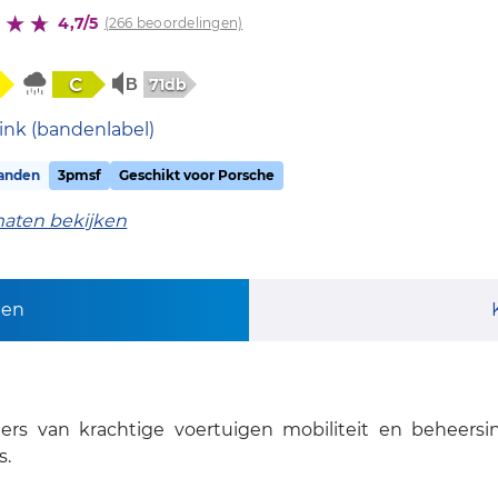
4,7/5
(266 beoordelingen)
C
71db
ink (bandenlabel)
anden
3pmsf
Geschikt voor Porsche
maten bekijken
pen
ers van krachtige voertuigen mobiliteit en beheersi
s.