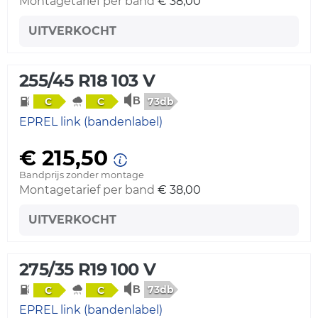
Montagetarief per band
€ 38,00
UITVERKOCHT
255/45 R18 103 V
73db
C
C
EPREL link (bandenlabel)
€ 215,50
Bandprijs zonder montage
Montagetarief per band
€ 38,00
UITVERKOCHT
275/35 R19 100 V
73db
C
C
EPREL link (bandenlabel)