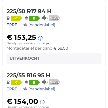
225/50 R17 94 H
72db
C
B
EPREL link (bandenlabel)
€ 153,25
Bandprijs zonder montage
Montagetarief per band
€ 38,00
UITVERKOCHT
225/55 R16 95 H
72db
C
B
EPREL link (bandenlabel)
€ 154,00
Bandprijs zonder montage