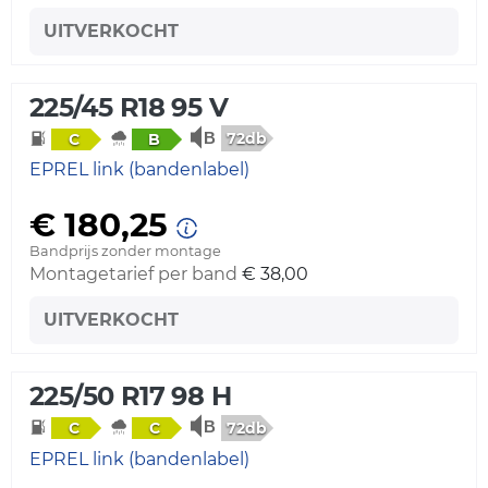
UITVERKOCHT
225/45 R18 95 V
72db
C
B
EPREL link (bandenlabel)
€ 180,25
Bandprijs zonder montage
Montagetarief per band
€ 38,00
UITVERKOCHT
225/50 R17 98 H
72db
C
C
EPREL link (bandenlabel)