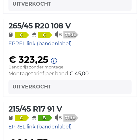
UITVERKOCHT
265/45 R20 108 V
73db
C
C
EPREL link (bandenlabel)
€ 323,25
Bandprijs zonder montage
Montagetarief per band
€ 45,00
UITVERKOCHT
215/45 R17 91 V
71db
C
B
EPREL link (bandenlabel)