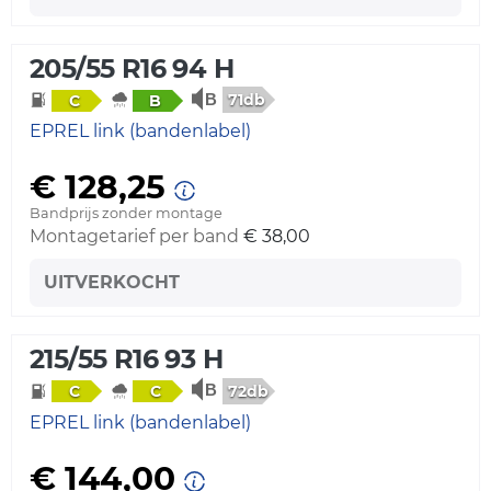
205/55 R16 94 H
71db
C
B
EPREL link (bandenlabel)
€ 128,25
Bandprijs zonder montage
Montagetarief per band
€ 38,00
UITVERKOCHT
215/55 R16 93 H
72db
C
C
EPREL link (bandenlabel)
€ 144,00