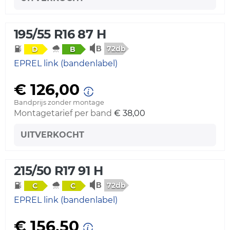
195/55 R16 87 H
72db
D
B
EPREL link (bandenlabel)
€ 126,00
Bandprijs zonder montage
Montagetarief per band
€ 38,00
UITVERKOCHT
215/50 R17 91 H
72db
C
C
EPREL link (bandenlabel)
€ 156,50