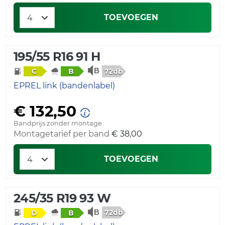
TOEVOEGEN
195/55 R16 91 H
72db
C
B
EPREL link (bandenlabel)
€ 132,50
Bandprijs zonder montage
Montagetarief per band
€ 38,00
TOEVOEGEN
245/35 R19 93 W
72db
D
B