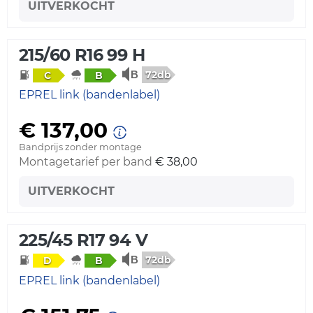
UITVERKOCHT
215/60 R16 99 H
72db
C
B
EPREL link (bandenlabel)
€ 137,00
Bandprijs zonder montage
Montagetarief per band
€ 38,00
UITVERKOCHT
225/45 R17 94 V
72db
D
B
EPREL link (bandenlabel)