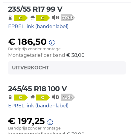
235/55 R17 99 V
70db
C
C
EPREL link (bandenlabel)
€ 186,50
Bandprijs zonder montage
Montagetarief per band
€ 38,00
UITVERKOCHT
245/45 R18 100 V
72db
C
C
EPREL link (bandenlabel)
€ 197,25
Bandprijs zonder montage