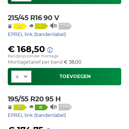
215/45 R16 90 V
72db
D
C
EPREL link (bandenlabel)
€ 168,50
Bandprijs zonder montage
Montagetarief per band
€ 38,00
TOEVOEGEN
195/55 R20 95 H
71db
C
B
EPREL link (bandenlabel)