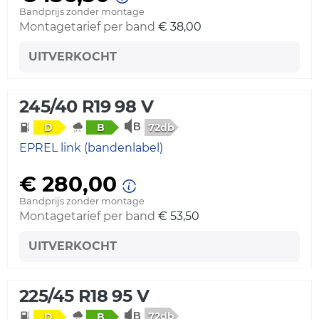
Bandprijs zonder montage
Montagetarief per band
€ 38,00
UITVERKOCHT
245/40 R19 98 V
72db
D
B
EPREL link (bandenlabel)
€ 280,00
Bandprijs zonder montage
Montagetarief per band
€ 53,50
UITVERKOCHT
225/45 R18 95 V
72db
D
B