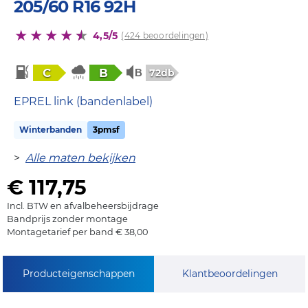
205/60 R16 92H
4,5/5
(424 beoordelingen)
C
B
72db
EPREL link (bandenlabel)
Winterbanden
3pmsf
>
Alle maten bekijken
€ 117,75
Incl. BTW en afvalbeheersbijdrage
Bandprijs zonder montage
Montagetarief per band € 38,00
Producteigenschappen
Klantbeoordelingen