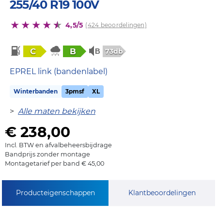
255/40 R19 100V
4,5/5
(424 beoordelingen)
C
B
73db
EPREL link (bandenlabel)
Winterbanden
3pmsf
XL
>
Alle maten bekijken
€ 238,00
Incl. BTW en afvalbeheersbijdrage
Bandprijs zonder montage
Montagetarief per band € 45,00
Producteigenschappen
Klantbeoordelingen