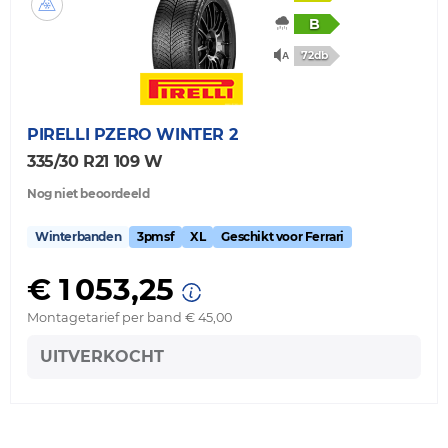
B
72db
PIRELLI
PZERO WINTER 2
335/30 R21 109 W
Nog niet beoordeeld
Winterbanden
3pmsf
XL
Geschikt voor Ferrari
€ 1 053,25
Montagetarief per band € 45,00
UITVERKOCHT