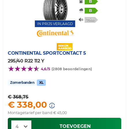
B
B
75db
IN PRIJS VERLAAGD
CONTINENTAL
SPORTCONTACT 5
295/40 R22 112 Y
4,6/5
(2808 beoordelingen)
Zomerbanden
XL
€ 368,75
€ 338,00
Montagetarief per band € 45,00
TOEVOEGEN