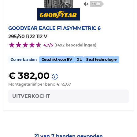
71db
GOODYEAR
EAGLE F1 ASYMMETRIC 6
295/40 R22 112 V
4,7/5
(1492 beoordelingen)
Zomerbanden
Geschikt voor EV
XL
Seal technologie
€ 382,00
Montagetarief per band € 45,00
UITVERKOCHT
21 van 7 banden gevonden