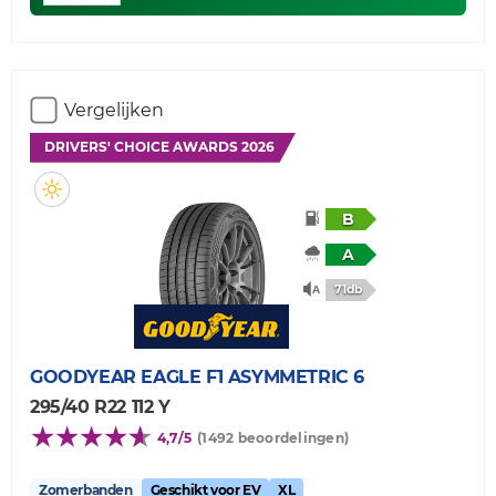
Vergelijken
DRIVERS' CHOICE AWARDS 2026
B
A
71db
GOODYEAR
EAGLE F1 ASYMMETRIC 6
295/40 R22 112 Y
4,7/5
(1492 beoordelingen)
Zomerbanden
Geschikt voor EV
XL