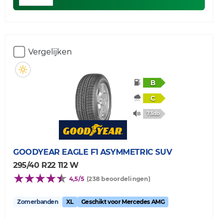
Vergelijken
B
C
73db
GOODYEAR
EAGLE F1 ASYMMETRIC SUV
295/40 R22 112 W
4,5/5
(238 beoordelingen)
Zomerbanden
XL
Geschikt voor Mercedes AMG