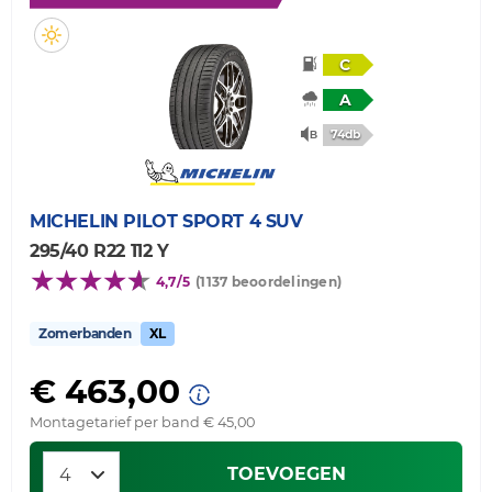
C
A
74db
MICHELIN
PILOT SPORT 4 SUV
295/40 R22 112 Y
4,7/5
(1137 beoordelingen)
Zomerbanden
XL
€ 463,00
Montagetarief per band € 45,00
TOEVOEGEN