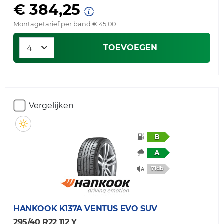
€ 384,25
Montagetarief per band € 45,00
TOEVOEGEN
Vergelijken
B
A
71db
HANKOOK
K137A VENTUS EVO SUV
295/40 R22 112 Y