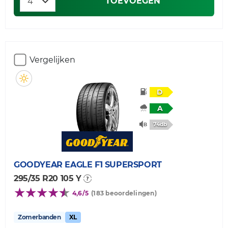
TOEVOEGEN
Vergelijken
D
A
74db
GOODYEAR
EAGLE F1 SUPERSPORT
295/35 R20 105 Y
4,6/5
(183 beoordelingen)
Zomerbanden
XL