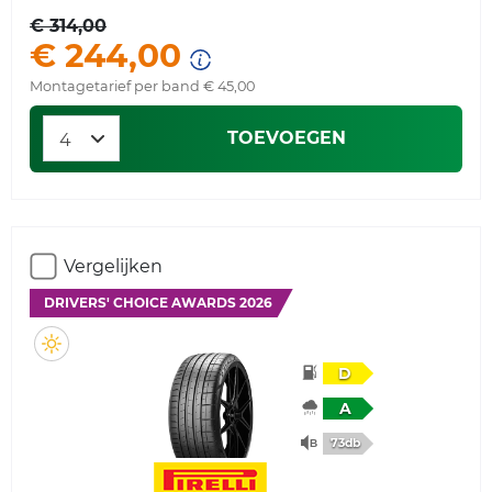
€ 314,00
€ 244,00
Montagetarief per band € 45,00
TOEVOEGEN
Vergelijken
DRIVERS' CHOICE AWARDS 2026
D
A
73db