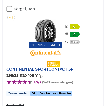
Vergelijken
C
A
75db
IN PRIJS VERLAAGD
CONTINENTAL
SPORTCONTACT 5P
295/35 R20 105 Y
4,5/5
(542 beoordelingen)
Zomerbanden
XL
Geschikt voor Porsche
€ 345,00