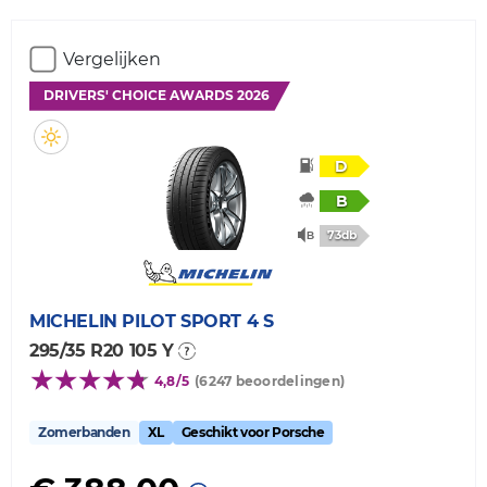
Vergelijken
DRIVERS' CHOICE AWARDS 2026
D
B
73db
MICHELIN
PILOT SPORT 4 S
295/35 R20 105 Y
4,8/5
(6247 beoordelingen)
Zomerbanden
XL
Geschikt voor Porsche