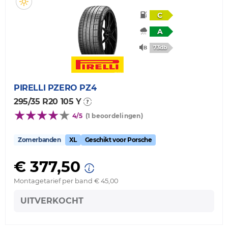
C
A
73db
PIRELLI
PZERO PZ4
295/35 R20 105 Y
4/5
(1 beoordelingen)
Zomerbanden
XL
Geschikt voor Porsche
€ 377,50
Montagetarief per band € 45,00
UITVERKOCHT