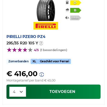
D
B
68db
PIRELLI
PZERO PZ4
295/35 R20 105 Y
4/5
(1 beoordelingen)
Zomerbanden
XL
Geschikt voor Ferrari
€ 416,00
Montagetarief per band € 45,00
TOEVOEGEN