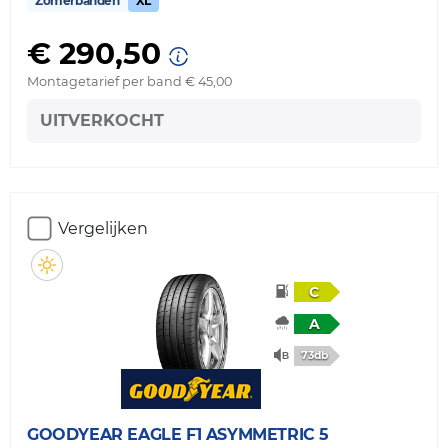
Zomerbanden
XL
€ 290,50
Montagetarief per band € 45,00
UITVERKOCHT
Vergelijken
C
A
73db
GOODYEAR
EAGLE F1 ASYMMETRIC 5