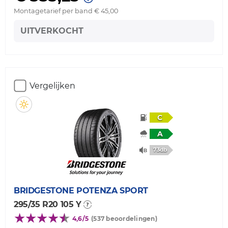
Montagetarief per band € 45,00
UITVERKOCHT
Vergelijken
C
A
73db
BRIDGESTONE
POTENZA SPORT
295/35 R20 105 Y
4,6/5
(537 beoordelingen)