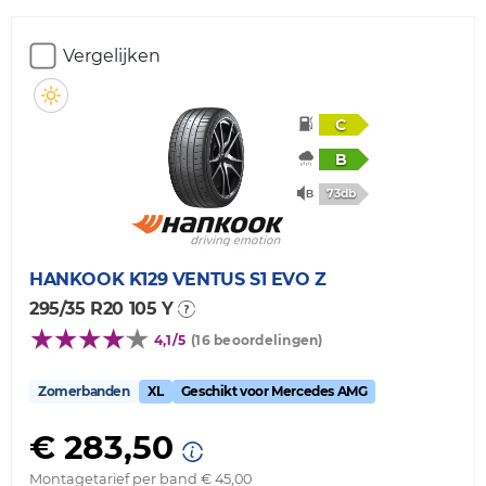
Vergelijken
C
B
73db
HANKOOK
K129 VENTUS S1 EVO Z
295/35 R20 105 Y
4,1/5
(16 beoordelingen)
Zomerbanden
XL
Geschikt voor Mercedes AMG
€ 283,50
Montagetarief per band € 45,00