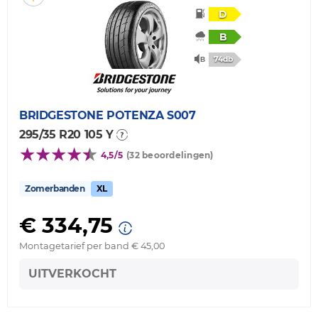
D
B
74db
BRIDGESTONE
POTENZA S007
295/35 R20 105 Y
4,5/5
(32 beoordelingen)
Zomerbanden
XL
€ 334,75
Montagetarief per band € 45,00
UITVERKOCHT