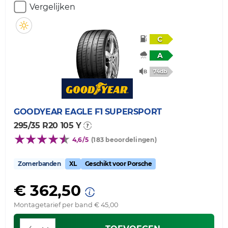
Vergelijken
C
A
74db
GOODYEAR
EAGLE F1 SUPERSPORT
295/35 R20 105 Y
4,6/5
(183 beoordelingen)
Zomerbanden
XL
Geschikt voor Porsche
€ 362,50
Montagetarief per band € 45,00