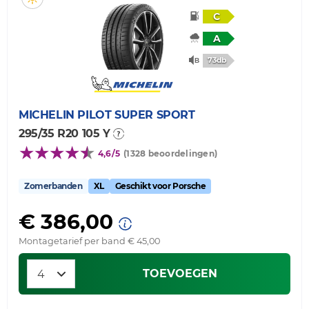
C
A
73db
MICHELIN
PILOT SUPER SPORT
295/35 R20 105 Y
4,6/5
(1328 beoordelingen)
Zomerbanden
XL
Geschikt voor Porsche
€ 386,00
Montagetarief per band € 45,00
TOEVOEGEN