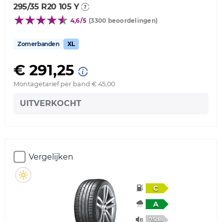
295/35 R20 105 Y
4,6/5
(3300 beoordelingen)
Zomerbanden
XL
€ 291,25
Montagetarief per band € 45,00
UITVERKOCHT
Vergelijken
C
A
75db