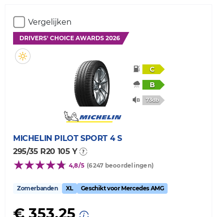
Vergelijken
DRIVERS' CHOICE AWARDS 2026
C
B
73db
MICHELIN
PILOT SPORT 4 S
295/35 R20 105 Y
4,8/5
(6247 beoordelingen)
Zomerbanden
XL
Geschikt voor Mercedes AMG
€ 353,25