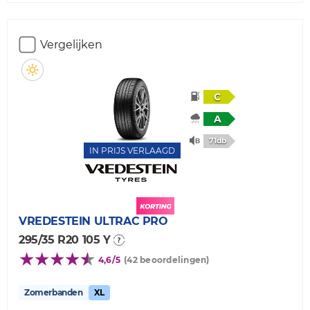
Vergelijken
C
A
71db
IN PRIJS VERLAAGD
VREDESTEIN
ULTRAC PRO
295/35 R20 105 Y
4,6/5
(42 beoordelingen)
Zomerbanden
XL