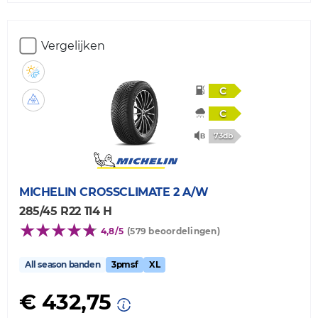
Vergelijken
C
C
73db
MICHELIN
CROSSCLIMATE 2 A/W
285/45 R22 114 H
4,8/5
(579 beoordelingen)
All season banden
3pmsf
XL
€ 432,75