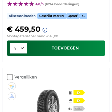
4,8/5
(1094 beoordelingen)
All season banden
Geschikt voor EV
3pmsf
XL
€ 459,50
Montagetarief per band € 45,00
TOEVOEGEN
Vergelijken
D
D
72db