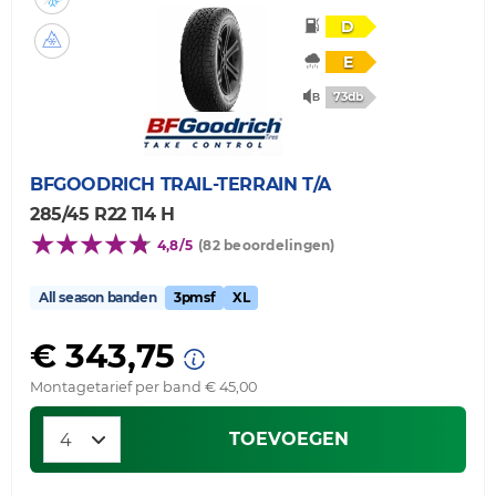
D
E
73db
BFGOODRICH
TRAIL-TERRAIN T/A
285/45 R22 114 H
4,8/5
(82 beoordelingen)
All season banden
3pmsf
XL
€ 343,75
Montagetarief per band € 45,00
TOEVOEGEN