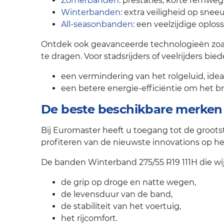
Zomerbanden
: prestaties, korte remweg
Winterbanden
: extra veiligheid op snee
All-seasonbanden
: een veelzijdige oplos
Ontdek ook geavanceerde technologieën zoals
te dragen. Voor stadsrijders of veelrijders bi
een vermindering van het rolgeluid, ideaa
een betere energie-efficiëntie om het b
De beste beschikbare merken
Bij Euromaster heeft u toegang tot de groot
profiteren van de nieuwste innovations op he
De banden Winterband 275/55 R19 111H die wi
de grip op droge en natte wegen,
de levensduur van de band,
de stabiliteit van het voertuig,
het rijcomfort.