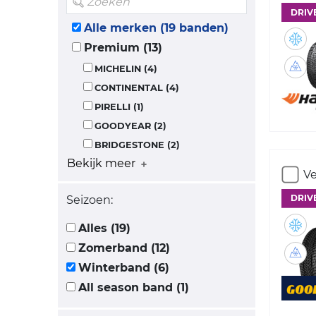
DRIV
Alle merken (19 banden)
Premium (13)
MICHELIN (4)
CONTINENTAL (4)
PIRELLI (1)
GOODYEAR (2)
BRIDGESTONE (2)
Bekijk meer
Ve
DRIV
Seizoen:
Alles (19)
Zomerband (12)
Winterband (6)
All season band (1)