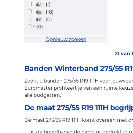
(1)
(18)
(0)
- (0)
Opnieuw zoeken
21 van
Banden Winterband 275/55 R19 
Zoekt u banden 275/55 R19 111H voor jouwvoert
Euromaster profiteert je van een ruime keuze 
alle budgetten.
De maat 275/55 R19 111H begri
De maat 275/55 R19 111H komt overeen met dr
de breedte van de band, uitgedrukt in mi