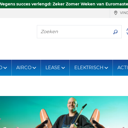
Wegens succes verlengd: Zeker Zomer Weken van Euromaste
VIND
Zoeken
D
AIRCO
LEASE
ELEKTRISCH
ACT