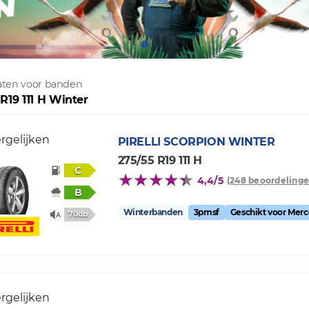
taten voor banden
R19 111 H Winter
rgelijken
PIRELLI
SCORPION WINTER
275/55 R19 111 H
C
4,4/5
(248 beoordelinge
B
Winterbanden
3pmsf
Geschikt voor Mer
70db
rgelijken