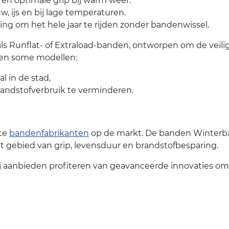
 en optimale grip bij warm weer.
uw, ijs en bij lage temperaturen.
sing om het hele jaar te rijden zonder bandenwissel.
 Runflat- of Extraload-banden, ontworpen om de veilig
eden some modellen:
l in de stad,
randstofverbruik te verminderen.
ste
bandenfabrikanten
op de markt. De banden Winterban
t gebied van grip, levensduur en brandstofbesparing.
j aanbieden profiteren van geavanceerde innovaties om 