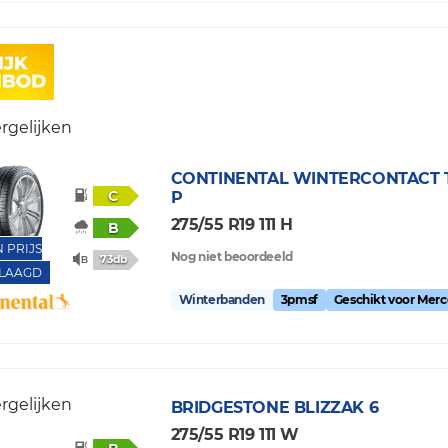
rgelijken
CONTINENTAL
WINTERCONTACT T
C
P
275/55 R19 111 H
B
N PRIJS
Nog niet beoordeeld
73db
LAAGD
Winterbanden
3pmsf
Geschikt voor Mer
rgelijken
BRIDGESTONE
BLIZZAK 6
275/55 R19 111 W