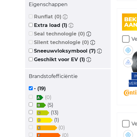
Eigenschappen
Runflat (0)
Extra load (1)
Seal technologie (0)
Ve
Silent technologie (0)
Sneeuwvloksymbool (7)
Geschikt voor EV (1)
Brandstofefficiëntie
I
VER
- (19)
(0)
(5)
(13)
(1)
Ve
(0)
(0)