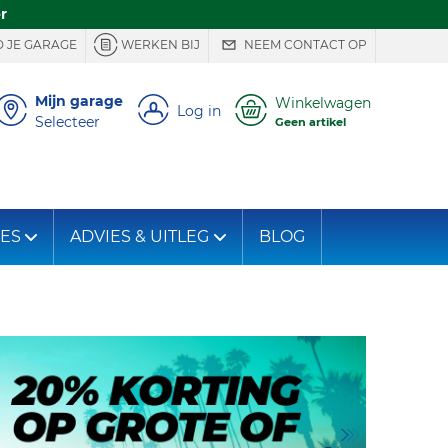
r
 JE GARAGE
WERKEN BIJ
NEEM CONTACT OP
Mijn garage
Winkelwagen
Log in
Selecteer
Geen artikel
IES
ADVIES & UITLEG
BLOG