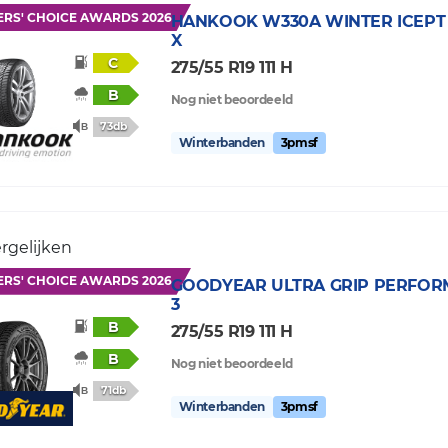
ERS' CHOICE AWARDS 2026
HANKOOK
W330A WINTER ICEPT
X
C
275/55 R19 111 H
B
Nog niet beoordeeld
73db
Winterbanden
3pmsf
rgelijken
ERS' CHOICE AWARDS 2026
GOODYEAR
ULTRA GRIP PERFO
3
B
275/55 R19 111 H
B
Nog niet beoordeeld
71db
Winterbanden
3pmsf