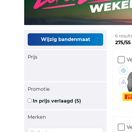
6 resul
Wijzig bandenmaat
275/55 
Prijs
Ve
Promotie
In prijs verlaagd (5)
Merken
Ve