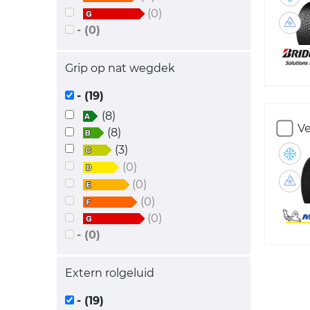
(0)
- (0)
Grip op nat wegdek
- (19)
(8)
Ve
(8)
(3)
(0)
(0)
(0)
(0)
- (0)
Extern rolgeluid
- (19)