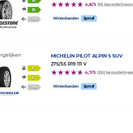
B
4,8/5
(95 beoordelingen
B
Winterbanden
3pmsf
72db
rgelijken
MICHELIN
PILOT ALPIN 5 SUV
275/55 R19 111 V
C
4,7/5
(250 beoordelinge
C
Winterbanden
3pmsf
71db