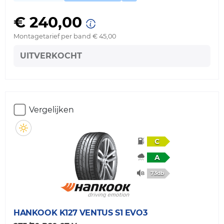
€ 240,00
Montagetarief per band € 45,00
UITVERKOCHT
Vergelijken
C
A
73db
HANKOOK
K127 VENTUS S1 EVO3