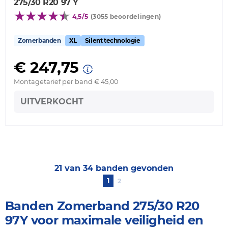
275/30 R20 97 Y
4,5/5
(3055 beoordelingen)
Zomerbanden
XL
Silent technologie
€ 247,75
Montagetarief per band € 45,00
UITVERKOCHT
21 van 34 banden gevonden
1
2
Banden Zomerband 275/30 R20
97Y voor maximale veiligheid en