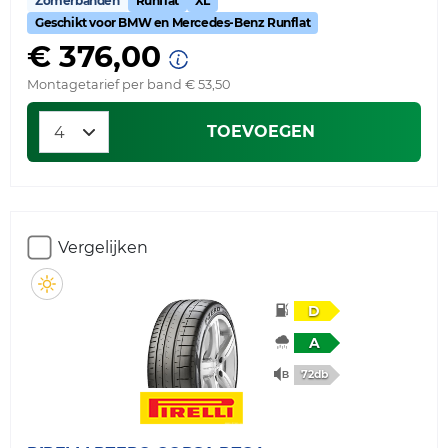
Zomerbanden
Runflat
XL
Geschikt voor BMW en Mercedes-Benz Runflat
€ 376,00
Montagetarief per band € 53,50
TOEVOEGEN
Vergelijken
D
A
72db