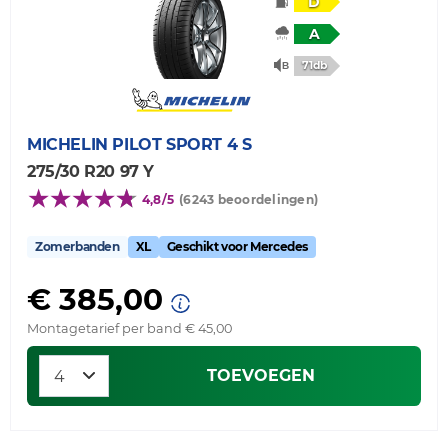
D
A
71db
MICHELIN
PILOT SPORT 4 S
275/30 R20 97 Y
4,8/5
(6243 beoordelingen)
Zomerbanden
XL
Geschikt voor Mercedes
€ 385,00
Montagetarief per band € 45,00
TOEVOEGEN