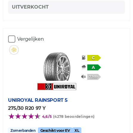
UITVERKOCHT
Vergelijken
C
A
73db
UNIROYAL
RAINSPORT 5
275/30 R20 97 Y
4,6/5
(4278 beoordelingen)
Zomerbanden
Geschikt voor EV
XL