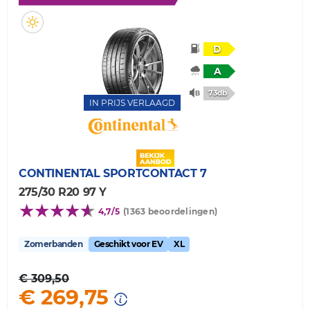
D
A
73db
IN PRIJS VERLAAGD
CONTINENTAL
SPORTCONTACT 7
275/30 R20 97 Y
4,7/5
(1363 beoordelingen)
Zomerbanden
Geschikt voor EV
XL
€ 309,50
€ 269,75