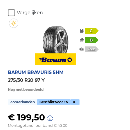
Vergelijken
C
B
73db
BARUM
BRAVURIS 5HM
275/30 R20 97 Y
Nog niet beoordeeld
Zomerbanden
Geschikt voor EV
XL
€ 199,50
Montagetarief per band € 45,00