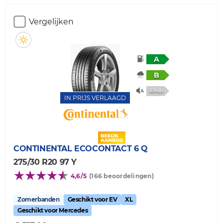
Vergelijken
A
B
69db
IN PRIJS VERLAAGD
CONTINENTAL
ECOCONTACT 6 Q
275/30 R20 97 Y
4,6/5
(166 beoordelingen)
Zomerbanden
Geschikt voor EV
XL
Geschikt voor Mercedes