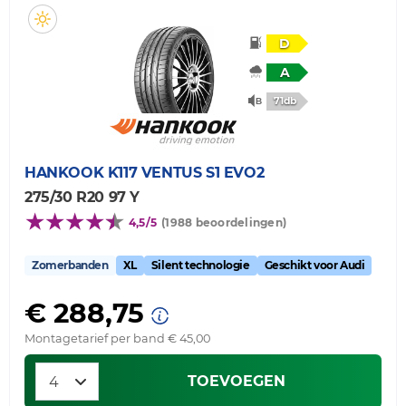
D
A
71db
HANKOOK
K117 VENTUS S1 EVO2
275/30 R20 97 Y
4,5/5
(1988 beoordelingen)
Zomerbanden
XL
Silent technologie
Geschikt voor Audi
€ 288,75
Montagetarief per band € 45,00
TOEVOEGEN