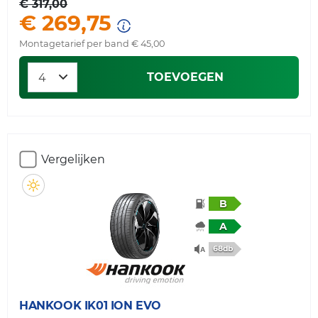
€ 317,00
€ 269,75
Montagetarief per band € 45,00
TOEVOEGEN
Vergelijken
B
A
68db
HANKOOK
IK01 ION EVO