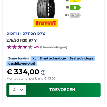
B
69db
PIRELLI
PZERO PZ4
275/30 R20 97 Y
4/5
(1 beoordelingen)
Zomerbanden
XL
Silent technologie
Seal technologie
Geschikt voor Audi
€ 334,00
Montagetarief per band € 45,00
TOEVOEGEN