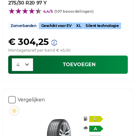
275/30 R20 97 Y
4,4/5
(107 beoordelingen)
Zomerbanden
Geschikt voor EV
XL
Silent technologie
€ 304,25
Montagetarief per band € 45,00
TOEVOEGEN
Vergelijken
C
A