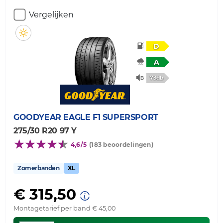
Vergelijken
D
A
73db
GOODYEAR
EAGLE F1 SUPERSPORT
275/30 R20 97 Y
4,6/5
(183 beoordelingen)
Zomerbanden
XL
€ 315,50
Montagetarief per band € 45,00