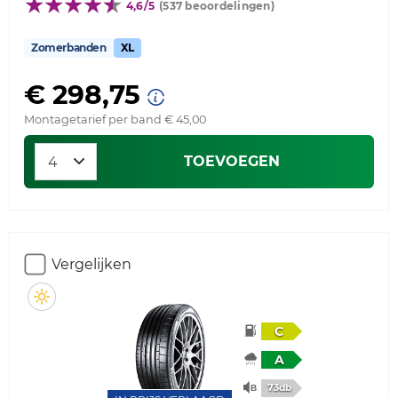
4,6/5
(537 beoordelingen)
Zomerbanden
XL
€ 298,75
Montagetarief per band € 45,00
TOEVOEGEN
Vergelijken
C
A
73db