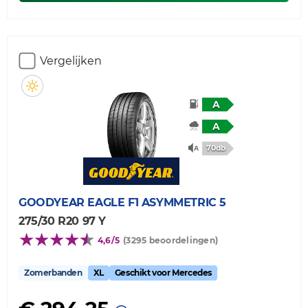
Vergelijken
A
A
70db
GOODYEAR
EAGLE F1 ASYMMETRIC 5
275/30 R20 97 Y
4,6/5
(3295 beoordelingen)
Zomerbanden
XL
Geschikt voor Mercedes