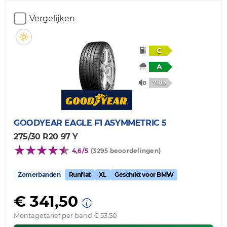
Vergelijken
C
A
71db
GOODYEAR
EAGLE F1 ASYMMETRIC 5
275/30 R20 97 Y
4,6/5
(3295 beoordelingen)
Zomerbanden
Runflat
XL
Geschikt voor BMW
€ 341,50
Montagetarief per band € 53,50