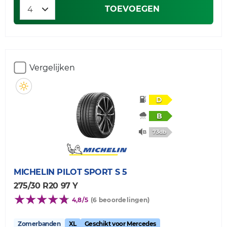
TOEVOEGEN
Vergelijken
D
B
73db
MICHELIN
PILOT SPORT S 5
275/30 R20 97 Y
4,8/5
(6 beoordelingen)
Zomerbanden
XL
Geschikt voor Mercedes