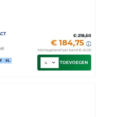
ACT
€ 218,50
€ 184,75
en)
Montagetarief per band € 45,00
f
XL
TOEVOEGEN