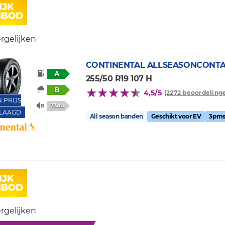
rgelijken
CONTINENTAL
ALLSEASONCONT
A
255/50 R19 107 H
B
4,5/5
(2272 beoordeling
N PRIJS
73db
LAAGD
All season banden
Geschikt voor EV
3pms
rgelijken