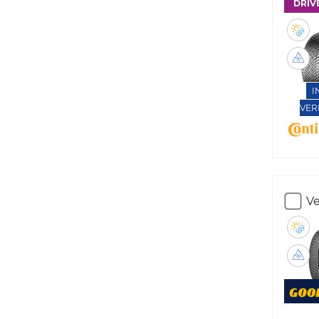
DRIV
I
VER
Ve