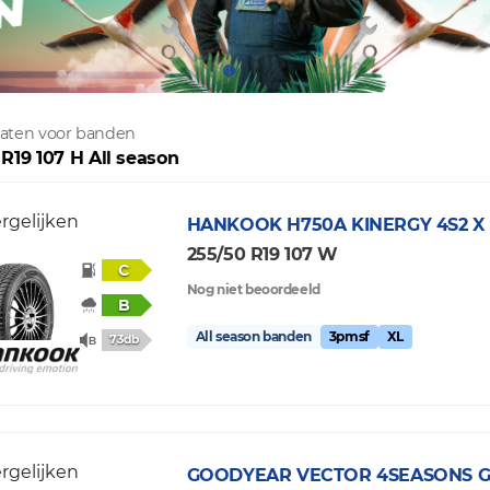
ltaten voor banden
 R19 107 H All season
rgelijken
HANKOOK
H750A KINERGY 4S2 X
255/50 R19 107 W
C
Nog niet beoordeeld
B
All season banden
3pmsf
XL
73db
rgelijken
GOODYEAR
VECTOR 4SEASONS G