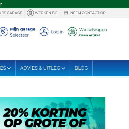
r
 JE GARAGE
WERKEN BIJ
NEEM CONTACT OP
Mijn garage
Winkelwagen
Log in
Selecteer
Geen artikel
IES
ADVIES & UITLEG
BLOG