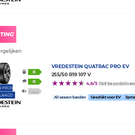
rgelijken
VREDESTEIN
QUATRAC PRO EV
B
255/50 R19 107 V
B
4,6/5
(168 beoordelinge
N PRIJS
71db
LAAGD
All season banden
Geschikt voor EV
3pms