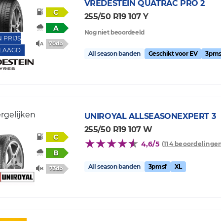
VREDESTEIN
QUATRAC PRO 2
C
255/50 R19 107 Y
A
Nog niet beoordeeld
N PRIJS
70db
LAAGD
All season banden
Geschikt voor EV
3pms
rgelijken
UNIROYAL
ALLSEASONEXPERT 3
255/50 R19 107 W
C
4,6/5
(114 beoordelingen
B
All season banden
3pmsf
XL
73db