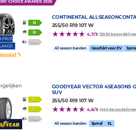
ERS' CHOICE AWARDS 2026
CONTINENTAL
ALLSEASONCONTA
B
255/50 R19 107 W
B
4,7/5
(2930 beoordeling
N PRIJS
72db
LAAGD
All season banden
Geschikt voor EV
3pms
rgelijken
GOODYEAR
VECTOR 4SEASONS G
SUV
C
255/50 R19 107 W
C
4,6/5
(444 beoordelinge
72db
All season banden
3pmsf
XL