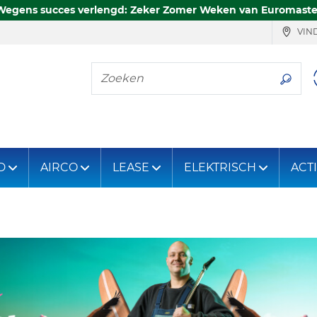
Wegens succes verlengd: Zeker Zomer Weken van Euromaste
VIND
Zoeken
D
AIRCO
LEASE
ELEKTRISCH
ACT