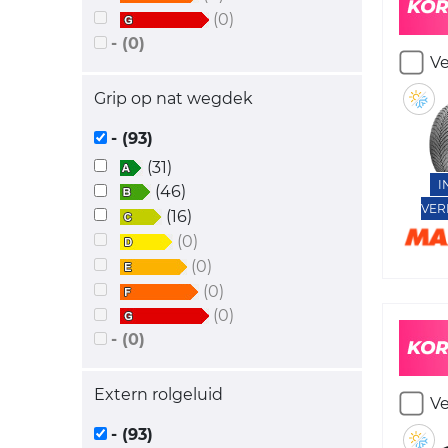
(0)
- (0)
Ve
Grip op nat wegdek
- (93)
(31)
I
(46)
VER
(16)
(0)
(0)
(0)
(0)
- (0)
Extern rolgeluid
Ve
- (93)