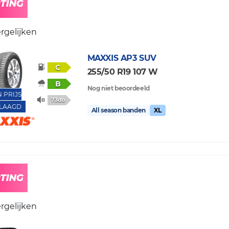
rgelijken
MAXXIS
AP3 SUV
C
255/50 R19 107 W
B
Nog niet beoordeeld
N PRIJS
73db
LAAGD
All season banden
XL
rgelijken