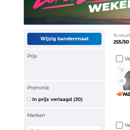
16 resu
Wijzig bandenmaat
255/50
Prijs
Ve
Promotie
In prijs verlaagd (30)
Merken
Ve