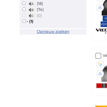
(18)
(74)
(0)
I
- (1)
VER
Opnieuw zoeken
Ve