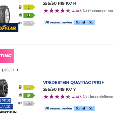
255/50 R19 107 H
C
4,6/5
(2817 beoordeling
B
All season banden
3pmsf
XL
72db
rgelijken
VREDESTEIN
QUATRAC PRO+
C
255/50 R19 107 Y
B
4,6/5
(774 beoordelinge
N PRIJS
72db
LAAGD
All season banden
3pmsf
XL