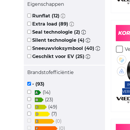
Eigenschappen
Runflat (12)
Extra load (89)
Seal technologie (2)
Silent technologie (4)
Sneeuwvloksymbool (40)
Ve
Geschikt voor EV (25)
Brandstofefficiëntie
- (93)
I
VER
(14)
(23)
(49)
(7)
(0)
(0)