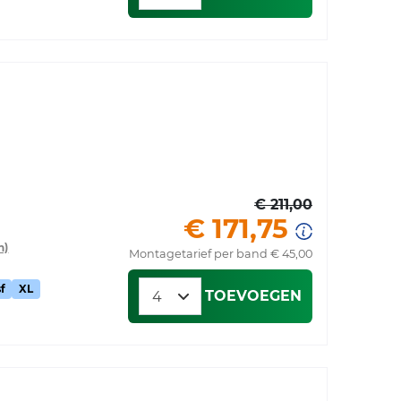
€ 211,00
€ 171,75
n)
Montagetarief per band € 45,00
f
XL
TOEVOEGEN