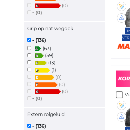
(0)
- (0)
Grip op nat wegdek
I
VER
- (136)
(63)
(59)
(13)
(1)
(0)
(0)
(0)
Ve
- (0)
Extern rolgeluid
- (136)