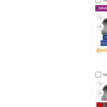
Ve
DRIV
I
VER
Ve