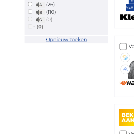
I
(26)
VER
(110)
(0)
- (0)
Opnieuw zoeken
Ve