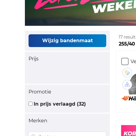
17 resu
Wijzig bandenmaat
255/40 
Prijs
Ve
Promotie
In prijs verlaagd (32)
Merken