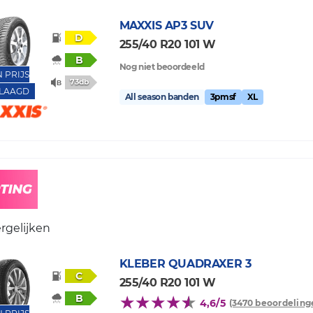
MAXXIS
AP3 SUV
D
255/40 R20 101 W
B
Nog niet beoordeeld
N PRIJS
73db
LAAGD
All season banden
3pmsf
XL
rgelijken
KLEBER
QUADRAXER 3
C
255/40 R20 101 W
B
4,6/5
(3470 beoordeling