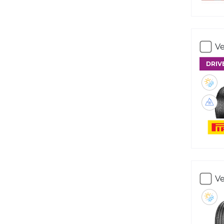
Ve
DRIV
Ve