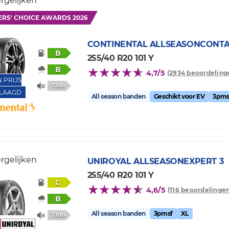
rgelijken
ERS' CHOICE AWARDS 2026
CONTINENTAL
ALLSEASONCONTA
B
255/40 R20 101 Y
B
4,7/5
(2934 beoordeling
N PRIJS
72db
LAAGD
All season banden
Geschikt voor EV
3pms
rgelijken
UNIROYAL
ALLSEASONEXPERT 3
255/40 R20 101 Y
C
4,6/5
(116 beoordelingen
B
All season banden
3pmsf
XL
73db