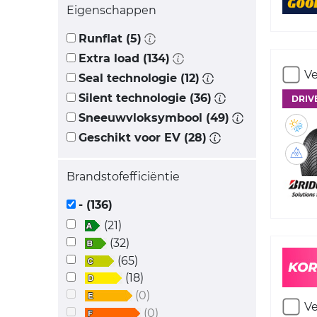
Eigenschappen
Runflat (5)
Extra load (134)
Ve
Seal technologie (12)
Silent technologie (36)
DRIV
Sneeuwvloksymbool (49)
Geschikt voor EV (28)
Brandstofefficiëntie
- (136)
(21)
(32)
(65)
(18)
(0)
Ve
(0)