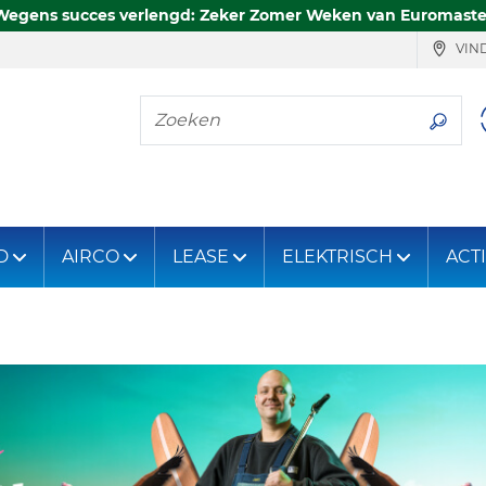
Wegens succes verlengd: Zeker Zomer Weken van Euromaste
VIND
Zoeken
D
AIRCO
LEASE
ELEKTRISCH
ACT