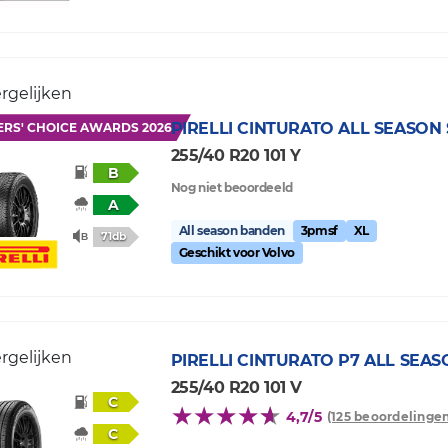
rgelijken
PIRELLI
CINTURATO ALL SEASON 
ERS' CHOICE AWARDS 2026
255/40 R20 101 Y
B
Nog niet beoordeeld
A
All season banden
3pmsf
XL
71db
Geschikt voor Volvo
rgelijken
PIRELLI
CINTURATO P7 ALL SEAS
255/40 R20 101 V
C
4,7/5
(125 beoordelingen
C