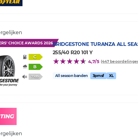
rgelijken
ERS' CHOICE AWARDS 2026
BRIDGESTONE
TURANZA ALL SEA
255/40 R20 101 Y
C
4,7/5
(447 beoordelinge
B
All season banden
3pmsf
XL
71db
rgelijken