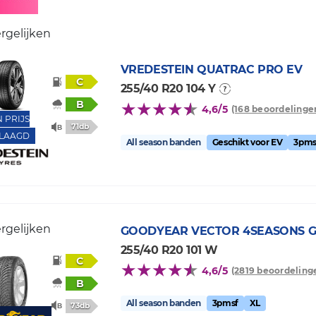
rgelijken
VREDESTEIN
QUATRAC PRO EV
C
255/40 R20 104 Y
B
4,6/5
(168 beoordelinge
N PRIJS
71db
LAAGD
All season banden
Geschikt voor EV
3pms
rgelijken
GOODYEAR
VECTOR 4SEASONS G
255/40 R20 101 W
C
4,6/5
(2819 beoordeling
B
All season banden
3pmsf
XL
73db