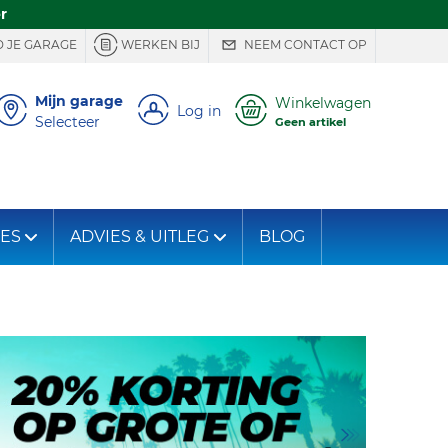
r
 JE GARAGE
WERKEN BIJ
NEEM CONTACT OP
Mijn garage
Winkelwagen
Log in
Selecteer
Geen artikel
IES
ADVIES & UITLEG
BLOG