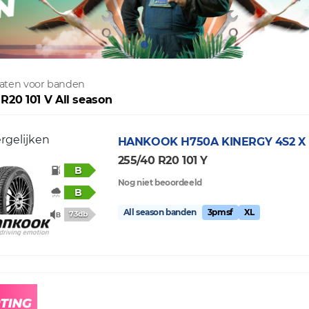
ltaten voor banden
R20 101 V All season
rgelijken
HANKOOK
H750A KINERGY 4S2 X
255/40 R20 101 Y
B
Nog niet beoordeeld
B
All season banden
3pmsf
XL
73db