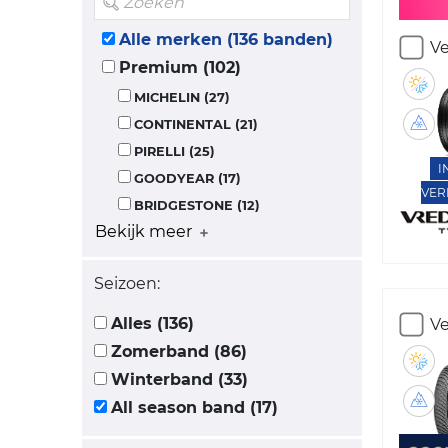
Alle merken (136 banden)
Ve
Premium (102)
MICHELIN (27)
CONTINENTAL (21)
PIRELLI (25)
I
GOODYEAR (17)
VER
BRIDGESTONE (12)
Bekijk meer
Seizoen:
Alles (136)
Ve
Zomerband (86)
Winterband (33)
All season band (17)