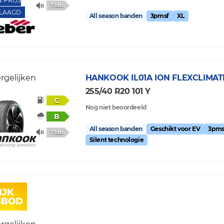
N PRIJS
71db
LAAGD
All season banden
3pmsf
XL
rgelijken
HANKOOK
IL01A ION FLEXCLIMAT
255/40 R20 101 Y
C
Nog niet beoordeeld
B
All season banden
Geschikt voor EV
3pms
71db
Silent technologie