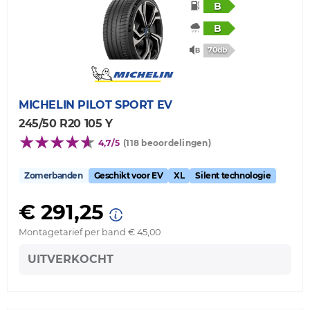
B
B
70db
MICHELIN
PILOT SPORT EV
245/50 R20 105 Y
4,7/5
(118 beoordelingen)
Zomerbanden
Geschikt voor EV
XL
Silent technologie
€ 291,25
Montagetarief per band € 45,00
UITVERKOCHT