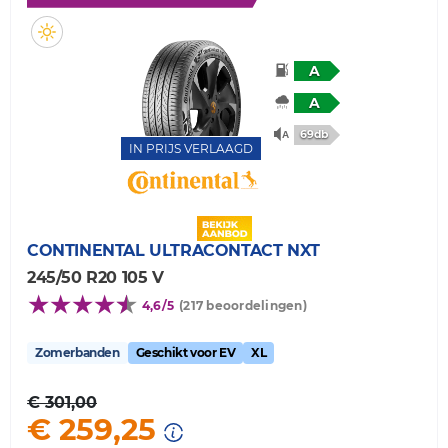
A
A
69db
IN PRIJS VERLAAGD
CONTINENTAL
ULTRACONTACT NXT
245/50 R20 105 V
4,6/5
(217 beoordelingen)
Zomerbanden
Geschikt voor EV
XL
€ 301,00
€ 259,25