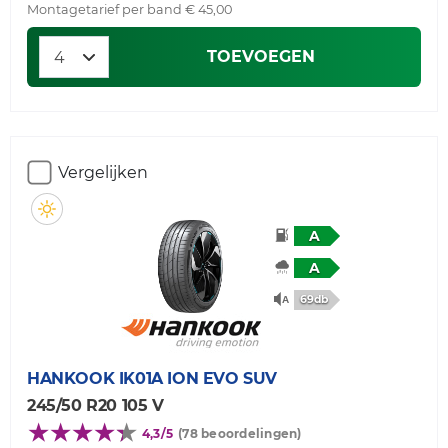
Montagetarief per band € 45,00
TOEVOEGEN
Vergelijken
A
A
69db
HANKOOK
IK01A ION EVO SUV
245/50 R20 105 V
4,3/5
(78 beoordelingen)