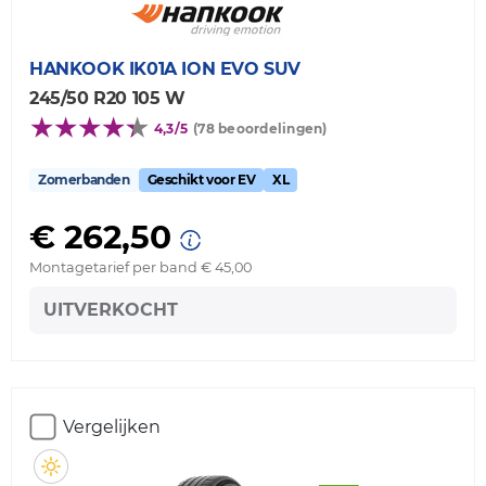
HANKOOK
IK01A ION EVO SUV
245/50 R20 105 W
4,3/5
(78 beoordelingen)
Zomerbanden
Geschikt voor EV
XL
€ 262,50
Montagetarief per band € 45,00
UITVERKOCHT
Vergelijken