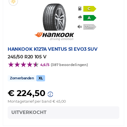
C
A
72db
HANKOOK
K127A VENTUS S1 EVO3 SUV
245/50 R20 105 V
4,6/5
(387 beoordelingen)
Zomerbanden
XL
€ 224,50
Montagetarief per band € 45,00
UITVERKOCHT