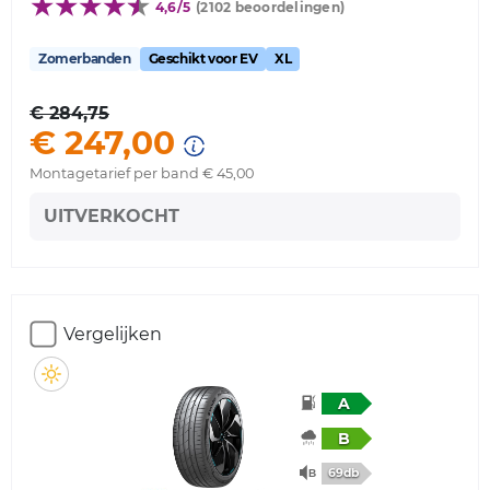
4,6/5
(2102 beoordelingen)
Zomerbanden
Geschikt voor EV
XL
€ 284,75
€ 247,00
Montagetarief per band € 45,00
UITVERKOCHT
Vergelijken
A
B
69db