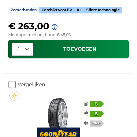
Zomerbanden
Geschikt voor EV
XL
Silent technologie
€ 263,00
Montagetarief per band € 45,00
TOEVOEGEN
Vergelijken
B
B
70db