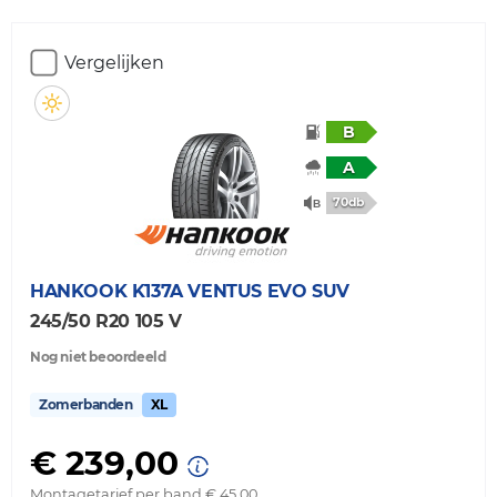
Vergelijken
B
A
70db
HANKOOK
K137A VENTUS EVO SUV
245/50 R20 105 V
Nog niet beoordeeld
Zomerbanden
XL
€ 239,00
Montagetarief per band € 45,00