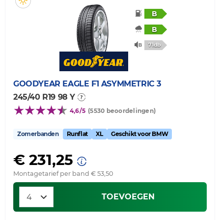
B
B
71db
GOODYEAR
EAGLE F1 ASYMMETRIC 3
245/40 R19 98 Y
4,6/5
(5530 beoordelingen)
Zomerbanden
Runflat
XL
Geschikt voor BMW
€ 231,25
Montagetarief per band € 53,50
TOEVOEGEN