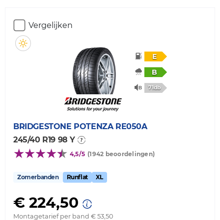
Vergelijken
E
B
71db
BRIDGESTONE
POTENZA RE050A
245/40 R19 98 Y
4,5/5
(1942 beoordelingen)
Zomerbanden
Runflat
XL
€ 224,50
Montagetarief per band € 53,50