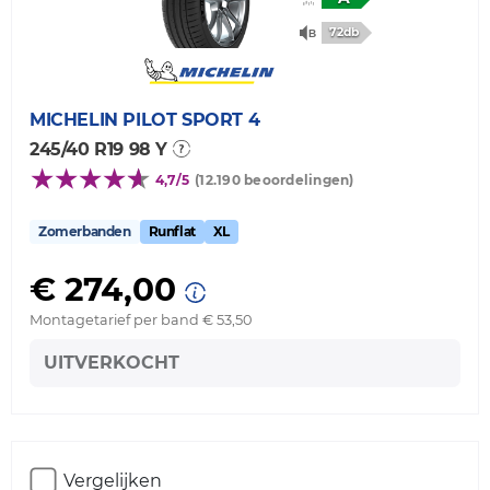
72db
MICHELIN
PILOT SPORT 4
245/40 R19 98 Y
4,7/5
(12.190 beoordelingen)
Zomerbanden
Runflat
XL
€ 274,00
Montagetarief per band € 53,50
UITVERKOCHT
Vergelijken