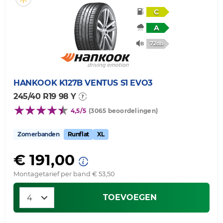
C
A
72db
HANKOOK
K127B VENTUS S1 EVO3
245/40 R19 98 Y
4,5/5
(3065 beoordelingen)
Zomerbanden
Runflat
XL
€ 191,00
Montagetarief per band € 53,50
TOEVOEGEN