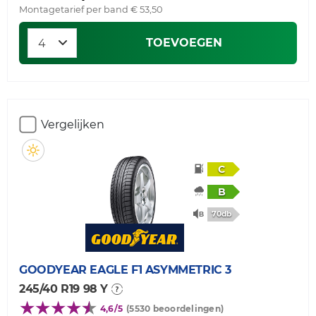
Montagetarief per band € 53,50
TOEVOEGEN
Vergelijken
C
B
70db
GOODYEAR
EAGLE F1 ASYMMETRIC 3
245/40 R19 98 Y
4,6/5
(5530 beoordelingen)