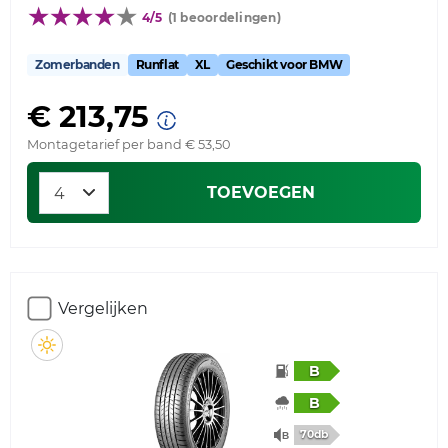
4/5
(1 beoordelingen)
Zomerbanden
Runflat
XL
Geschikt voor BMW
€ 213,75
Montagetarief per band € 53,50
TOEVOEGEN
Vergelijken
B
B
70db