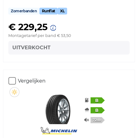
Zomerbanden
Runflat
XL
€ 229,25
Montagetarief per band € 53,50
UITVERKOCHT
Vergelijken
B
B
72db