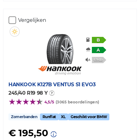
Vergelijken
B
A
69db
HANKOOK
K127B VENTUS S1 EVO3
245/40 R19 98 Y
4,5/5
(3065 beoordelingen)
Zomerbanden
Runflat
XL
Geschikt voor BMW
€ 195,50