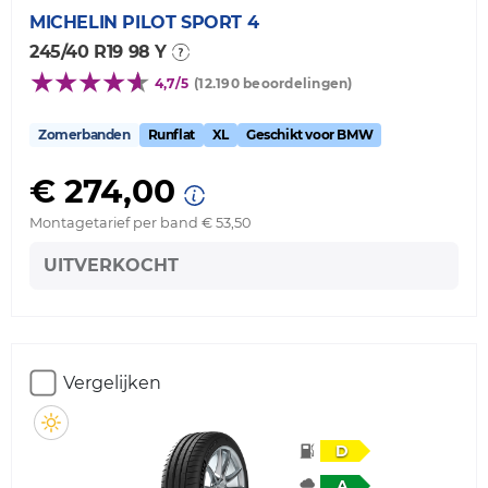
MICHELIN
PILOT SPORT 4
245/40 R19 98 Y
4,7/5
(12.190 beoordelingen)
Zomerbanden
Runflat
XL
Geschikt voor BMW
€ 274,00
Montagetarief per band € 53,50
UITVERKOCHT
Vergelijken
D
A