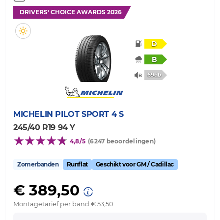
DRIVERS' CHOICE AWARDS 2026
D
B
69db
MICHELIN
PILOT SPORT 4 S
245/40 R19 94 Y
4,8/5
(6247 beoordelingen)
Zomerbanden
Runflat
Geschikt voor GM / Cadillac
€ 389,50
Montagetarief per band € 53,50