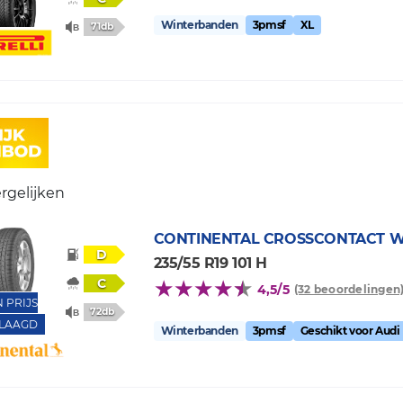
Winterbanden
3pmsf
XL
71db
rgelijken
CONTINENTAL
CROSSCONTACT W
D
235/55 R19 101 H
C
4,5/5
(32 beoordelingen
N PRIJS
72db
LAAGD
Winterbanden
3pmsf
Geschikt voor Audi