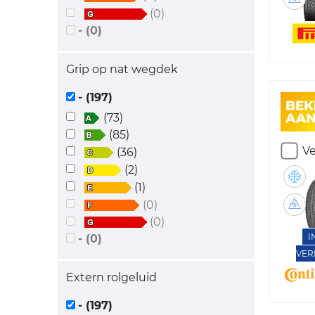
(0)
- (0)
Grip op nat wegdek
- (197)
(73)
(85)
Ve
(36)
(2)
(1)
(0)
(0)
I
- (0)
VER
Extern rolgeluid
- (197)