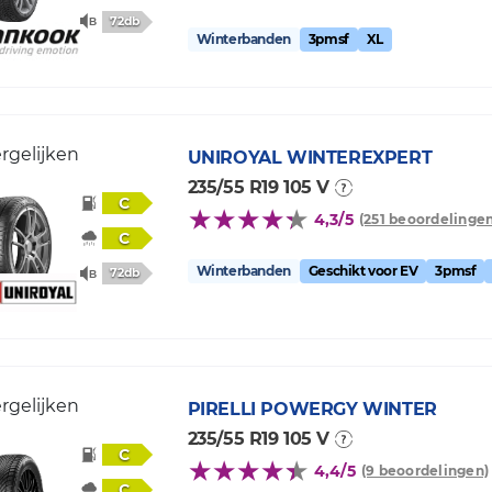
72db
Winterbanden
3pmsf
XL
rgelijken
UNIROYAL
WINTEREXPERT
235/55 R19 105 V
C
4,3/5
(251 beoordelingen
C
Winterbanden
Geschikt voor EV
3pmsf
72db
rgelijken
PIRELLI
POWERGY WINTER
235/55 R19 105 V
C
4,4/5
(9 beoordelingen)
C