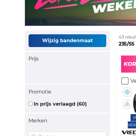
43 resu
Wijzig bandenmaat
235/55
Prijs
Ve
Promotie
In prijs verlaagd (60)
I
Merken
VER