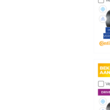
Ve
I
VER
Ve
DRIV