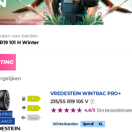
ltaten voor banden
 R19 101 H Winter
rgelijken
VREDESTEIN
WINTRAC PRO+
C
235/55 R19 105 V
C
4,6/5
(124 beoordelinge
N PRIJS
71db
LAAGD
Winterbanden
3pmsf
XL