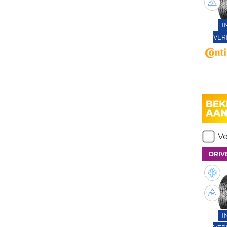
I
VER
Ve
DRIV
I