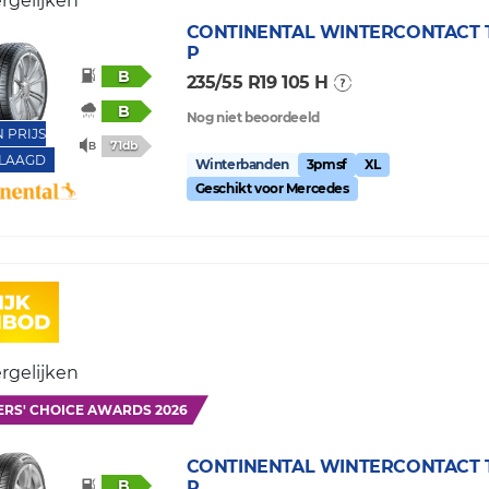
rgelijken
CONTINENTAL
WINTERCONTACT T
P
B
235/55 R19 105 H
B
Nog niet beoordeeld
N PRIJS
71db
LAAGD
Winterbanden
3pmsf
XL
Geschikt voor Mercedes
rgelijken
ERS' CHOICE AWARDS 2026
CONTINENTAL
WINTERCONTACT T
B
P