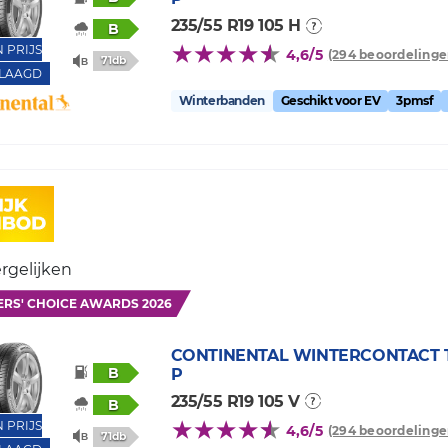
235/55 R19 105 H
B
N PRIJS
4,6/5
(294 beoordelinge
71db
LAAGD
Winterbanden
Geschikt voor EV
3pmsf
rgelijken
ERS' CHOICE AWARDS 2026
CONTINENTAL
WINTERCONTACT T
B
P
235/55 R19 105 V
B
N PRIJS
4,6/5
(294 beoordelinge
71db