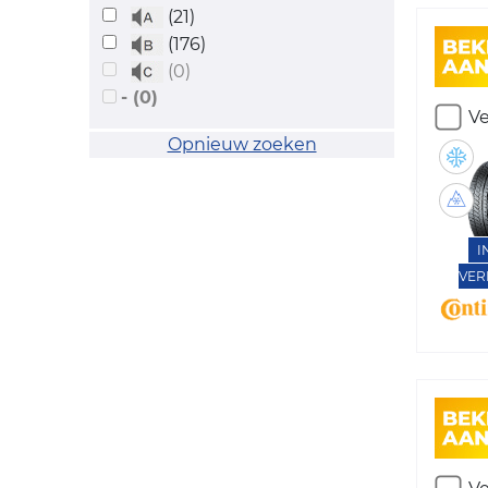
(21)
(176)
(0)
- (0)
Ve
Opnieuw zoeken
I
VER