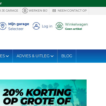
r
 JE GARAGE
WERKEN BIJ
NEEM CONTACT OP
Mijn garage
Winkelwagen
Log in
Selecteer
Geen artikel
IES
ADVIES & UITLEG
BLOG