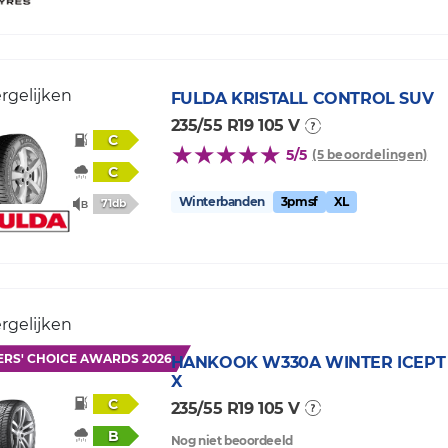
rgelijken
FULDA
KRISTALL CONTROL SUV
235/55 R19 105 V
C
5/5
(5 beoordelingen)
C
Winterbanden
3pmsf
XL
71db
rgelijken
ERS' CHOICE AWARDS 2026
HANKOOK
W330A WINTER ICEPT
X
C
235/55 R19 105 V
B
Nog niet beoordeeld