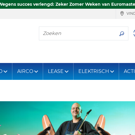
Wegens succes verlengd: Zeker Zomer Weken van Euromaste
VIND
Zoeken
D
AIRCO
LEASE
ELEKTRISCH
ACT