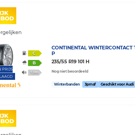
rgelijken
CONTINENTAL
WINTERCONTACT T
C
P
235/55 R19 101 H
B
N PRIJS
Nog niet beoordeeld
72db
LAAGD
Winterbanden
3pmsf
Geschikt voor Audi