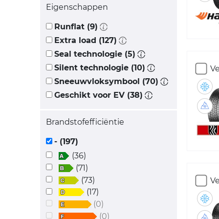
Eigenschappen
Runflat (9)
Extra load (127)
Seal technologie (5)
Silent technologie (10)
Ve
Sneeuwvloksymbool (70)
Geschikt voor EV (38)
Brandstofefficiëntie
- (197)
(36)
(71)
(73)
Ve
(17)
(0)
(0)