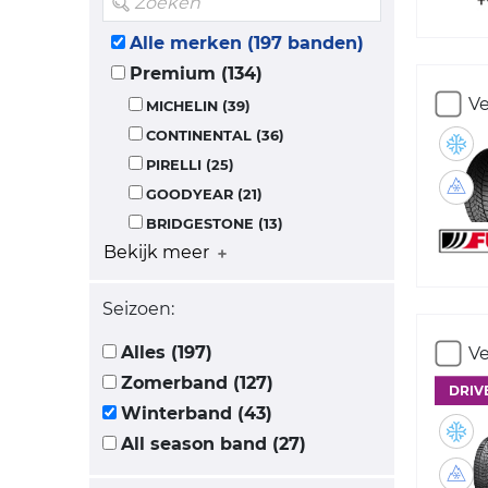
Alle merken (197 banden)
Premium (134)
Ve
MICHELIN (39)
CONTINENTAL (36)
PIRELLI (25)
GOODYEAR (21)
BRIDGESTONE (13)
Bekijk meer
Seizoen:
Alles (197)
Ve
Zomerband (127)
DRIV
Winterband (43)
All season band (27)