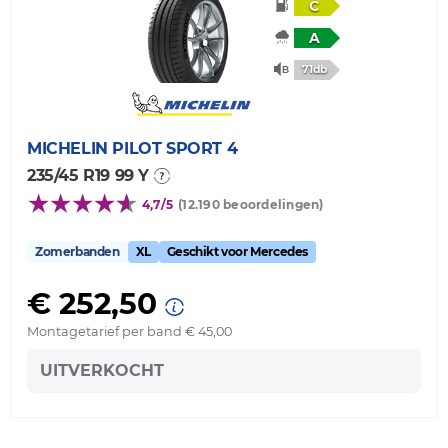
C
A
71db
MICHELIN
PILOT SPORT 4
235/45 R19 99 Y
4,7/5
(12.190 beoordelingen)
Zomerbanden
XL
Geschikt voor Mercedes
€ 252,50
Montagetarief per band € 45,00
UITVERKOCHT