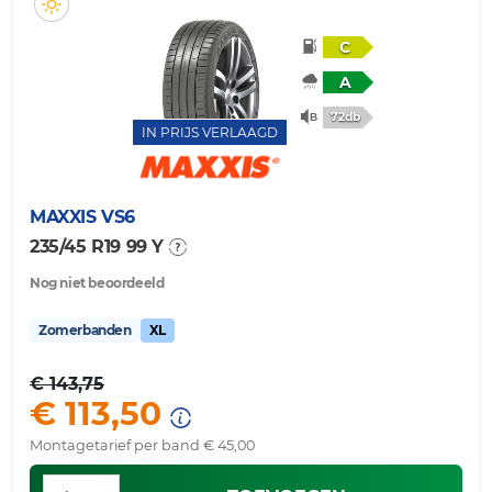
C
A
72db
IN PRIJS VERLAAGD
MAXXIS
VS6
235/45 R19 99 Y
Nog niet beoordeeld
Zomerbanden
XL
€ 143,75
€ 113,50
Montagetarief per band € 45,00