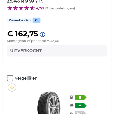
235/45 R19 99 Y
4,7/5
(9 beoordelingen)
Zomerbanden
XL
€ 162,75
Montagetarief per band € 45,00
UITVERKOCHT
Vergelijken
B
A
70db