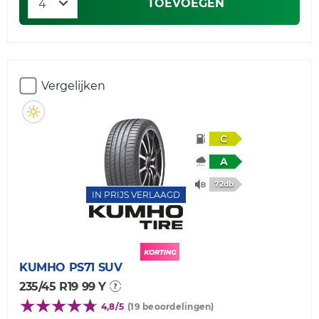
TOEVOEGEN
Vergelijken
C
A
72db
IN PRIJS VERLAAGD
KUMHO
PS71 SUV
235/45 R19 99 Y
4,8/5
(19 beoordelingen)