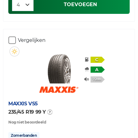
TOEVOEGEN
Vergelijken
C
A
72db
MAXXIS
VS5
235/45 R19 99 Y
Nog niet beoordeeld
Zomerbanden