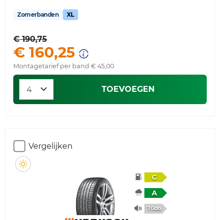
Zomerbanden
XL
€ 190,75
€ 160,25
Montagetarief per band € 45,00
TOEVOEGEN
Vergelijken
C
A
70db