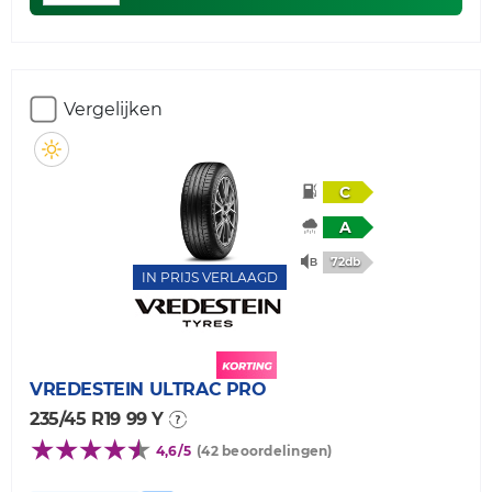
Vergelijken
C
A
72db
IN PRIJS VERLAAGD
VREDESTEIN
ULTRAC PRO
235/45 R19 99 Y
4,6/5
(42 beoordelingen)