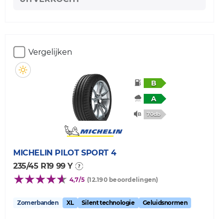
Vergelijken
B
A
70db
MICHELIN
PILOT SPORT 4
235/45 R19 99 Y
4,7/5
(12.190 beoordelingen)
Zomerbanden
XL
Silent technologie
Geluidsnormen