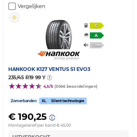
Vergelijken
C
A
72db
HANKOOK
K127 VENTUS S1 EVO3
235/45 R19 99 Y
4,5/5
(3066 beoordelingen)
Zomerbanden
XL
Silent technologie
€ 190,25
Montagetarief per band € 45,00