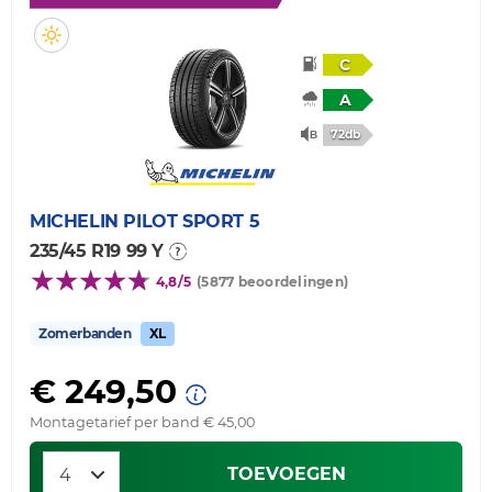
C
A
72db
MICHELIN
PILOT SPORT 5
235/45 R19 99 Y
4,8/5
(5877 beoordelingen)
Zomerbanden
XL
€ 249,50
Montagetarief per band € 45,00
TOEVOEGEN