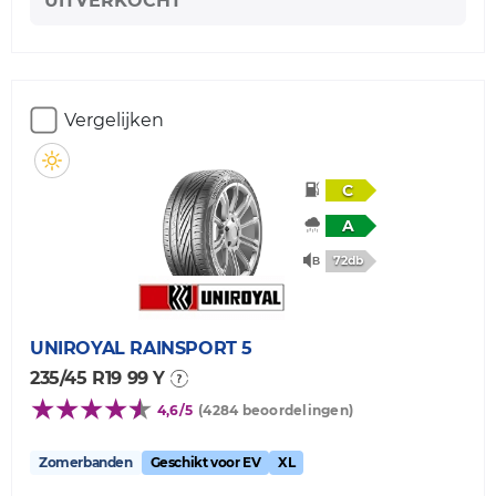
UITVERKOCHT
Vergelijken
C
A
72db
UNIROYAL
RAINSPORT 5
235/45 R19 99 Y
4,6/5
(4284 beoordelingen)
Zomerbanden
Geschikt voor EV
XL