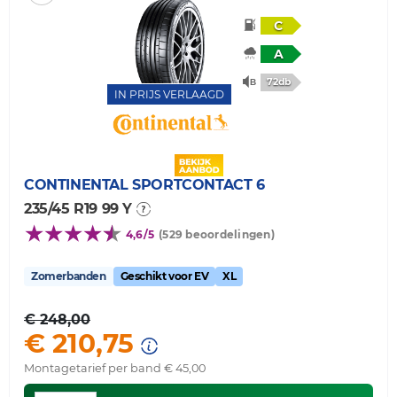
C
A
72db
IN PRIJS VERLAAGD
CONTINENTAL
SPORTCONTACT 6
235/45 R19 99 Y
4,6/5
(529 beoordelingen)
Zomerbanden
Geschikt voor EV
XL
€ 248,00
€ 210,75
Montagetarief per band € 45,00