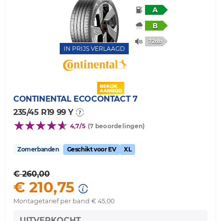
A
B
72db
IN PRIJS VERLAAGD
CONTINENTAL
ECOCONTACT 7
235/45 R19 99 Y
4,7/5
(7 beoordelingen)
Zomerbanden
Geschikt voor EV
XL
€ 260,00
€ 210,75
Montagetarief per band € 45,00
UITVERKOCHT