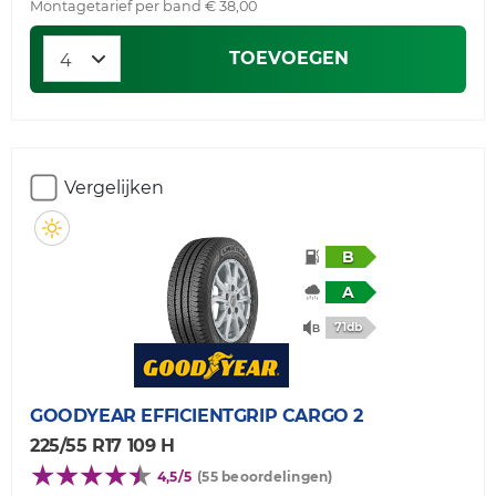
Montagetarief per band € 38,00
TOEVOEGEN
Vergelijken
B
A
71db
GOODYEAR
EFFICIENTGRIP CARGO 2
225/55 R17 109 H
4,5/5
(55 beoordelingen)