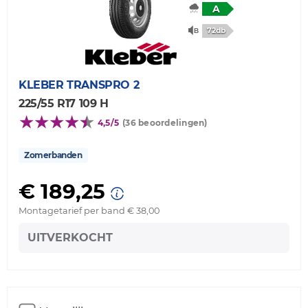
A
72db
KLEBER
TRANSPRO 2
225/55 R17 109 H
4,5/5
(36 beoordelingen)
Zomerbanden
€ 189,25
Montagetarief per band € 38,00
UITVERKOCHT