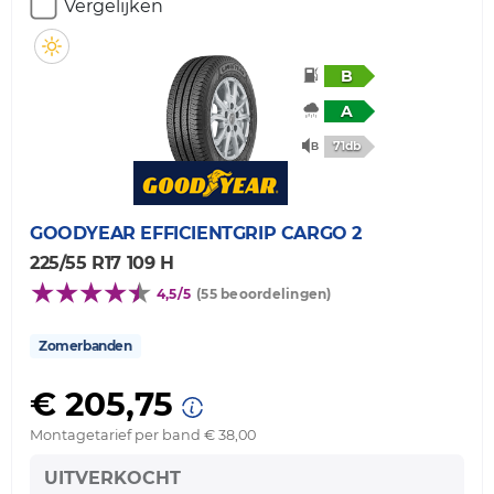
Vergelijken
B
A
71db
GOODYEAR
EFFICIENTGRIP CARGO 2
225/55 R17 109 H
4,5/5
(55 beoordelingen)
Zomerbanden
€ 205,75
Montagetarief per band € 38,00
UITVERKOCHT