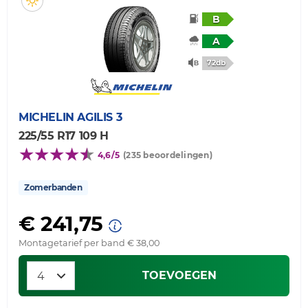
B
A
72db
MICHELIN
AGILIS 3
225/55 R17 109 H
4,6/5
(235 beoordelingen)
Zomerbanden
€ 241,75
Montagetarief per band € 38,00
TOEVOEGEN