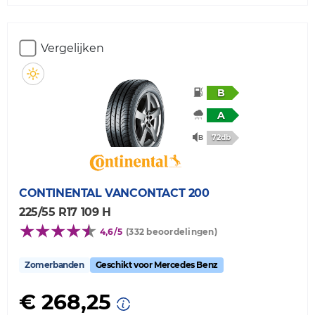
Vergelijken
B
A
72db
CONTINENTAL
VANCONTACT 200
225/55 R17 109 H
4,6/5
(332 beoordelingen)
Zomerbanden
Geschikt voor Mercedes Benz
€ 268,25