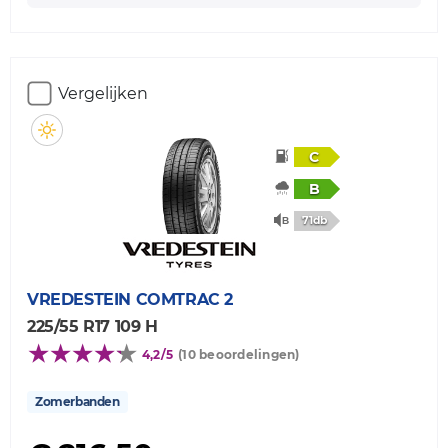
Vergelijken
C
B
71db
VREDESTEIN
COMTRAC 2
225/55 R17 109 H
4,2/5
(10 beoordelingen)
Zomerbanden