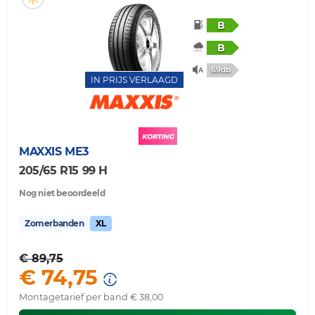
B
B
69db
IN PRIJS VERLAAGD
MAXXIS
ME3
205/65 R15 99 H
Nog niet beoordeeld
Zomerbanden
XL
€ 89,75
€ 74,75
Montagetarief per band € 38,00