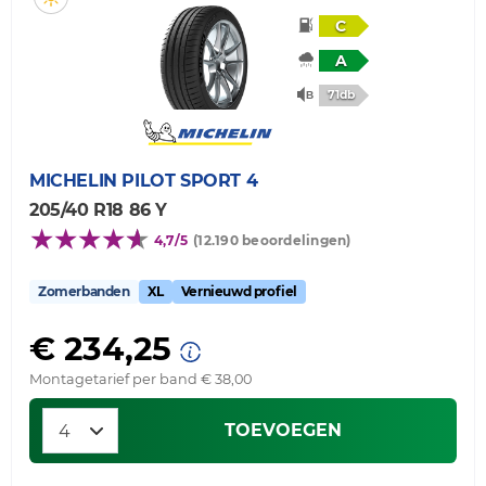
C
A
71db
MICHELIN
PILOT SPORT 4
205/40 R18 86 Y
4,7/5
(12.190 beoordelingen)
Zomerbanden
XL
Vernieuwd profiel
€ 234,25
Montagetarief per band € 38,00
TOEVOEGEN