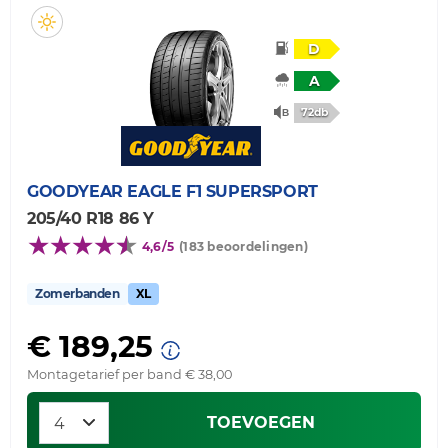
D
A
72db
GOODYEAR
EAGLE F1 SUPERSPORT
205/40 R18 86 Y
4,6/5
(183 beoordelingen)
Zomerbanden
XL
€ 189,25
Montagetarief per band € 38,00
TOEVOEGEN