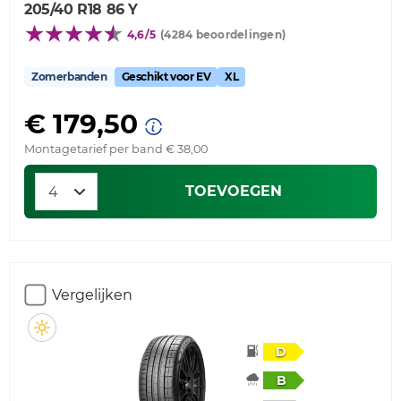
205/40 R18 86 Y
4,6/5
(4284 beoordelingen)
Zomerbanden
Geschikt voor EV
XL
€ 179,50
Montagetarief per band € 38,00
TOEVOEGEN
Vergelijken
D
B