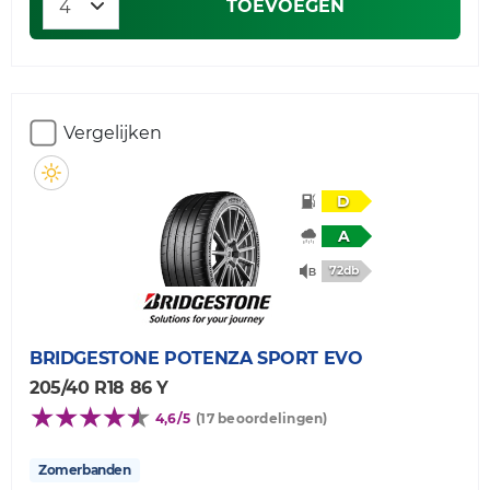
TOEVOEGEN
Vergelijken
D
A
72db
BRIDGESTONE
POTENZA SPORT EVO
205/40 R18 86 Y
4,6/5
(17 beoordelingen)
Zomerbanden