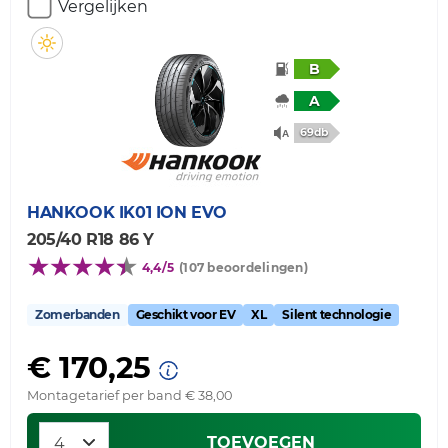
Vergelijken
B
A
69db
HANKOOK
IK01 ION EVO
205/40 R18 86 Y
4,4/5
(107 beoordelingen)
Zomerbanden
Geschikt voor EV
XL
Silent technologie
€ 170,25
Montagetarief per band € 38,00
TOEVOEGEN