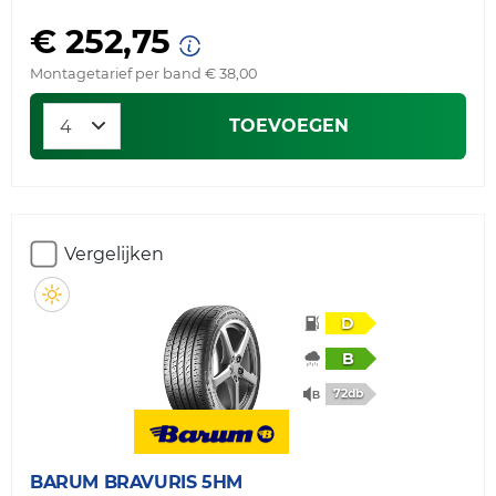
€ 252,75
Montagetarief per band € 38,00
TOEVOEGEN
Vergelijken
D
B
72db
BARUM
BRAVURIS 5HM