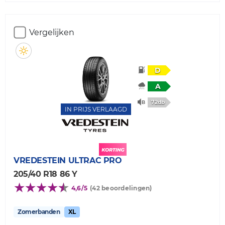
Vergelijken
D
A
72db
IN PRIJS VERLAAGD
VREDESTEIN
ULTRAC PRO
205/40 R18 86 Y
4,6/5
(42 beoordelingen)
Zomerbanden
XL