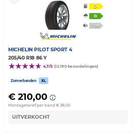
D
B
71db
MICHELIN
PILOT SPORT 4
205/40 R18 86 Y
4,7/5
(12.190 beoordelingen)
Zomerbanden
XL
€ 210,00
Montagetarief per band € 38,00
UITVERKOCHT