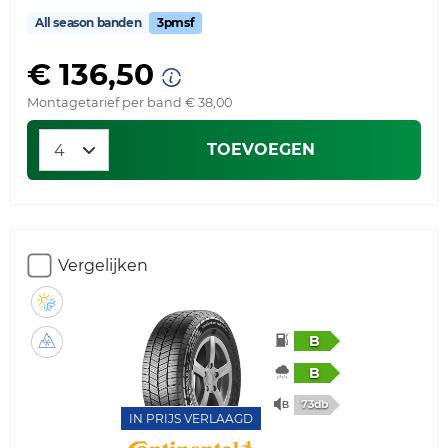
All season banden
3pmsf
€ 136,50
Montagetarief per band € 38,00
TOEVOEGEN
Vergelijken
B
B
73db
IN PRIJS VERLAAGD