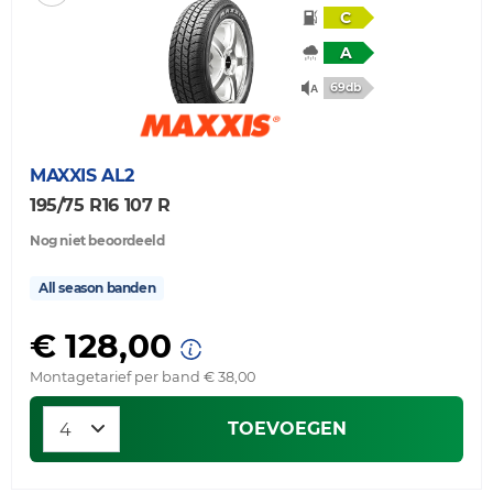
C
A
69db
MAXXIS
AL2
195/75 R16 107 R
Nog niet beoordeeld
All season banden
€ 128,00
Montagetarief per band € 38,00
TOEVOEGEN