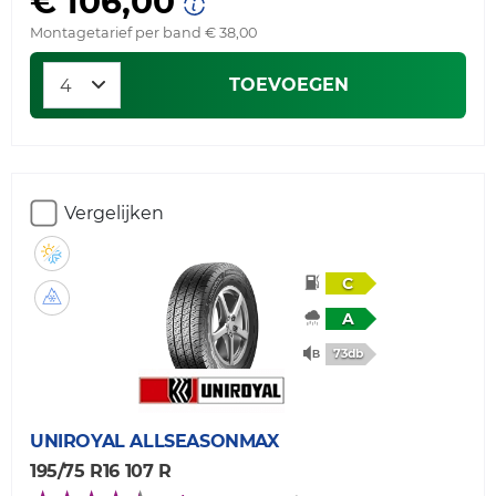
€ 106,00
Montagetarief per band € 38,00
TOEVOEGEN
Vergelijken
C
A
73db
UNIROYAL
ALLSEASONMAX
195/75 R16 107 R