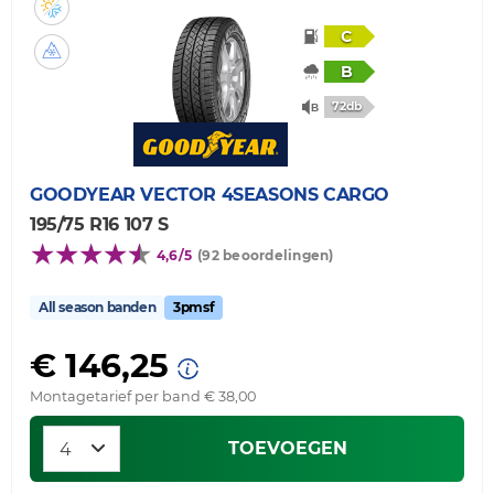
C
B
72db
GOODYEAR
VECTOR 4SEASONS CARGO
195/75 R16 107 S
4,6/5
(92 beoordelingen)
All season banden
3pmsf
€ 146,25
Montagetarief per band € 38,00
TOEVOEGEN