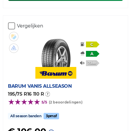
Vergelijken
C
A
73db
BARUM
VANIS ALLSEASON
195/75 R16 110 R
5/5
(2 beoordelingen)
All season banden
3pmsf