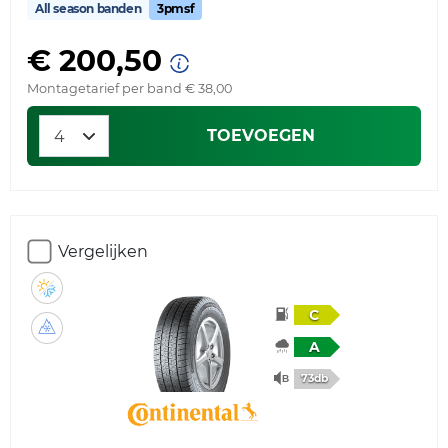
All season banden
3pmsf
€ 200,50
Montagetarief per band € 38,00
TOEVOEGEN
Vergelijken
C
A
73db