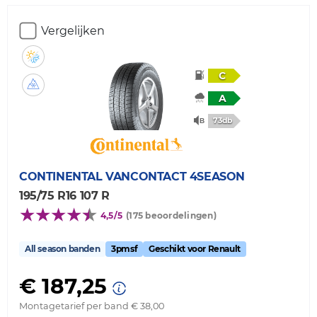
Vergelijken
C
A
73db
CONTINENTAL
VANCONTACT 4SEASON
195/75 R16 107 R
4,5/5
(175 beoordelingen)
All season banden
3pmsf
Geschikt voor Renault
€ 187,25
Montagetarief per band € 38,00