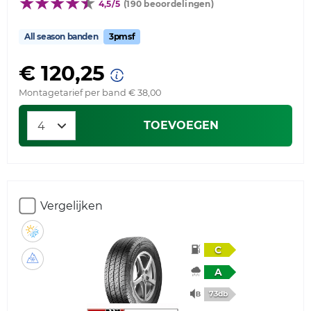
4,5/5
(190 beoordelingen)
All season banden
3pmsf
€ 120,25
Montagetarief per band € 38,00
TOEVOEGEN
Vergelijken
C
A
73db