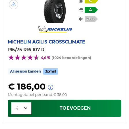
C
A
73db
MICHELIN
AGILIS CROSSCLIMATE
195/75 R16 107 R
4,6/5
(1024 beoordelingen)
All season banden
3pmsf
€ 186,00
Montagetarief per band € 38,00
TOEVOEGEN