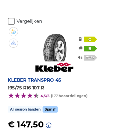
Vergelijken
C
B
72db
KLEBER
TRANSPRO 4S
195/75 R16 107 R
4,5/5
(177 beoordelingen)
All season banden
3pmsf
€ 147,50