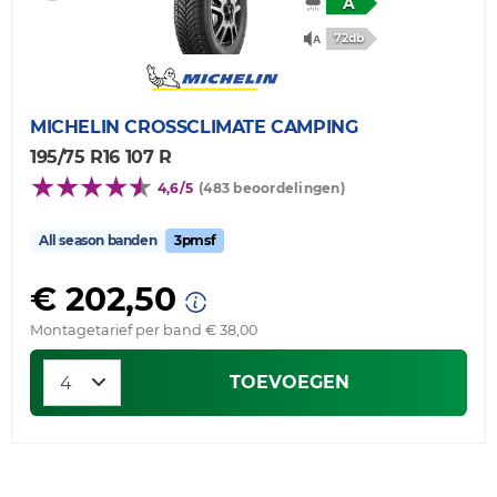
A
72db
MICHELIN
CROSSCLIMATE CAMPING
195/75 R16 107 R
4,6/5
(483 beoordelingen)
All season banden
3pmsf
€ 202,50
Montagetarief per band € 38,00
TOEVOEGEN