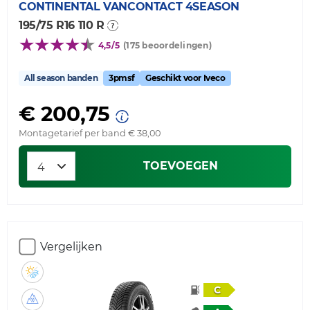
CONTINENTAL
VANCONTACT 4SEASON
195/75 R16 110 R
4,5/5
(175 beoordelingen)
All season banden
3pmsf
Geschikt voor Iveco
€ 200,75
Montagetarief per band € 38,00
TOEVOEGEN
Vergelijken
C