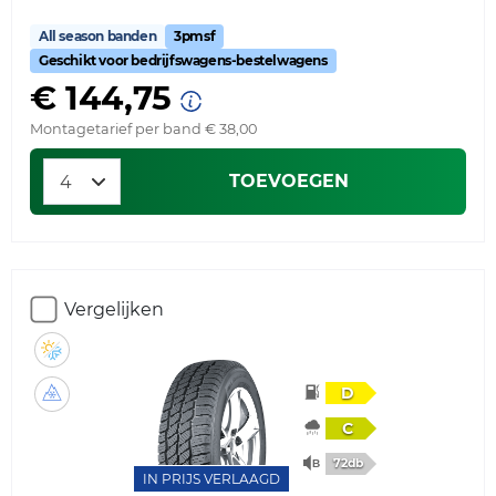
All season banden
3pmsf
Geschikt voor bedrijfswagens-bestelwagens
€ 144,75
Montagetarief per band € 38,00
TOEVOEGEN
Vergelijken
D
C
72db
IN PRIJS VERLAAGD