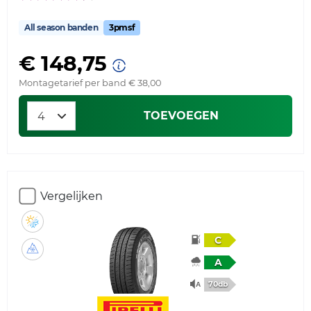
All season banden
3pmsf
€ 148,75
Montagetarief per band € 38,00
TOEVOEGEN
Vergelijken
C
A
70db