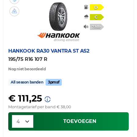
D
C
73db
HANKOOK
RA30 VANTRA ST AS2
195/75 R16 107 R
Nog niet beoordeeld
All season banden
3pmsf
€ 111,25
Montagetarief per band € 38,00
TOEVOEGEN