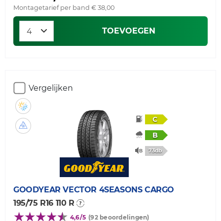
Montagetarief per band € 38,00
TOEVOEGEN
Vergelijken
C
B
73db
GOODYEAR
VECTOR 4SEASONS CARGO
195/75 R16 110 R
4,6/5
(92 beoordelingen)