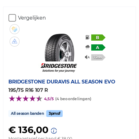
Vergelijken
B
A
72db
BRIDGESTONE
DURAVIS ALL SEASON EVO
195/75 R16 107 R
4,5/5
(4 beoordelingen)
All season banden
3pmsf
€ 136,00
Montagetarief per band € 38,00