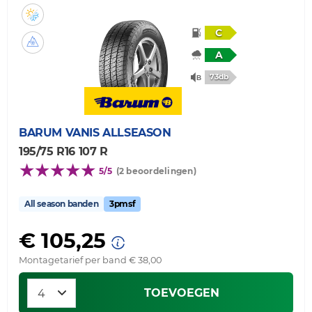
C
A
73db
BARUM
VANIS ALLSEASON
195/75 R16 107 R
5/5
(2 beoordelingen)
All season banden
3pmsf
€ 105,25
Montagetarief per band € 38,00
TOEVOEGEN