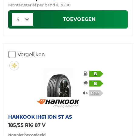
Montagetarief per band € 38,00
TOEVOEGEN
Vergelijken
B
B
66db
HANKOOK
IH61 ION ST AS
185/55 R16 87 V
Nog niet beoordeeld