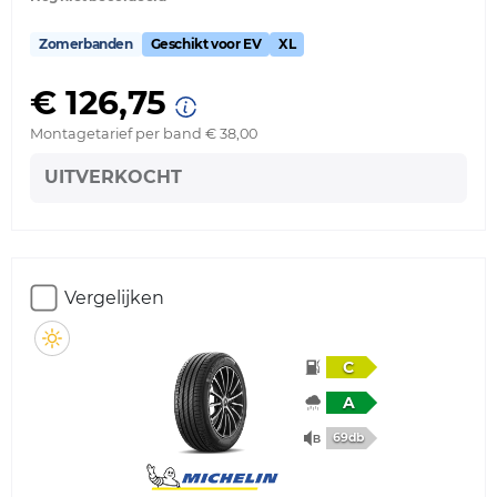
Zomerbanden
Geschikt voor EV
XL
€ 126,75
Montagetarief per band € 38,00
UITVERKOCHT
Vergelijken
C
A
69db