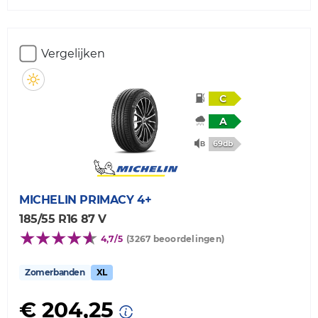
Vergelijken
C
A
69db
MICHELIN
PRIMACY 4+
185/55 R16 87 V
4,7/5
(3267 beoordelingen)
Zomerbanden
XL
€ 204,25