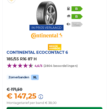
B
B
71db
IN PRIJS VERLAAGD
CONTINENTAL
ECOCONTACT 6
185/55 R16 87 H
4,6/5
(2804 beoordelingen)
Zomerbanden
XL
€ 171,50
€ 147,25
Montagetarief per band € 38,00