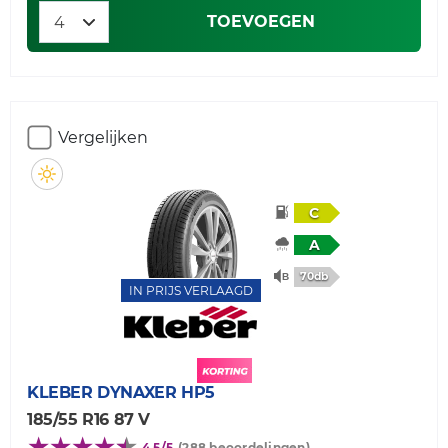
TOEVOEGEN
Vergelijken
C
A
70db
IN PRIJS VERLAAGD
KLEBER
DYNAXER HP5
185/55 R16 87 V
4,5/5
(288 beoordelingen)