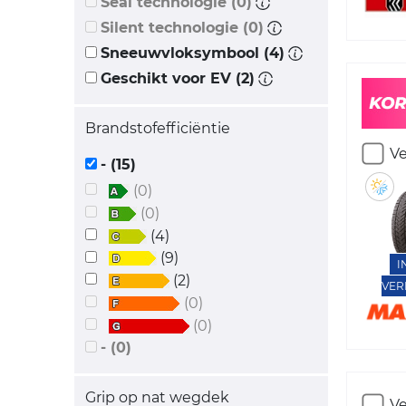
Seal technologie (0)
Silent technologie (0)
Sneeuwvloksymbool (4)
Geschikt voor EV (2)
Brandstofefficiëntie
Ve
- (15)
(0)
(0)
(4)
(9)
I
(2)
VER
(0)
(0)
- (0)
Grip op nat wegdek
Ve