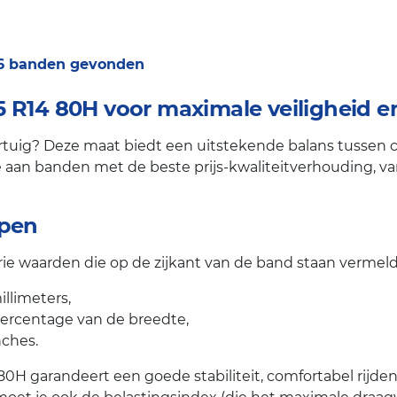
 6 banden gevonden
 R14 80H voor maximale veiligheid en
uig? Deze maat biedt een uitstekende balans tussen comf
aan banden met de beste prijs-kwaliteitverhouding, van a
jpen
e waarden die op de zijkant van de band staan vermeld
llimeters,
percentage van de breedte,
nches.
 80H garandeert een goede stabiliteit, comfortabel rijd