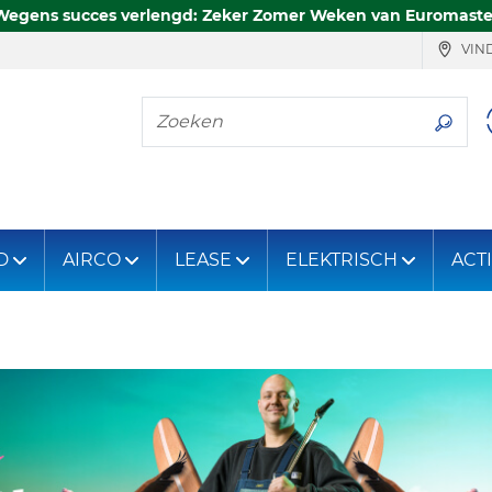
Wegens succes verlengd: Zeker Zomer Weken van Euromaste
VIND
Zoeken
D
AIRCO
LEASE
ELEKTRISCH
ACT