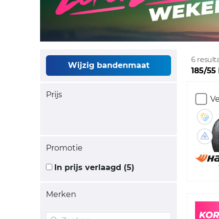
6 resul
Wijzig bandenmaat
185/55
Prijs
Ve
Promotie
In prijs verlaagd (5)
Merken