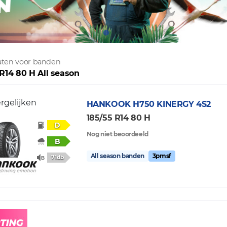
taten voor banden
 R14 80 H All season
rgelijken
HANKOOK
H750 KINERGY 4S2
185/55 R14 80 H
D
Nog niet beoordeeld
B
All season banden
3pmsf
71db