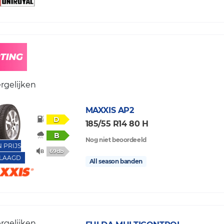
rgelijken
MAXXIS
AP2
D
185/55 R14 80 H
B
Nog niet beoordeeld
N PRIJS
69db
LAAGD
All season banden
rgelijken