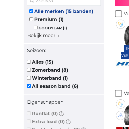
Alle merken (15 banden)
Ve
Premium (1)
GOODYEAR (1)
Bekijk meer
I
Seizoen:
VER
Alles (15)
Zomerband (8)
Winterband (1)
All season band (6)
Ve
Eigenschappen
Runflat (0)
Extra load (0)