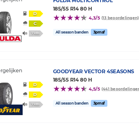
FULDA
MULTICONTROL
185/55 R14 80 H
D
4,3/5
(13 beoordelingen)
C
All season banden
3pmsf
71db
rgelijken
GOODYEAR
VECTOR 4SEASONS
185/55 R14 80 H
D
4,5/5
(441 beoordelinge
D
All season banden
3pmsf
71db