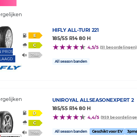
rgelijken
HIFLY
ALL-TURI 221
E
185/55 R14 80 H
C
4,5/5
(51 beoordelingen)
N PRIJS
71db
LAAGD
All season banden
rgelijken
UNIROYAL
ALLSEASONEXPERT 2
185/55 R14 80 H
D
4,4/5
(959 beoordelinge
C
All season banden
Geschikt voor EV
3pms
71db