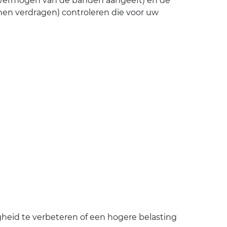
agvermogen van de banden aangeeft) en de
en verdragen) controleren die voor uw
heid te verbeteren of een hogere belasting