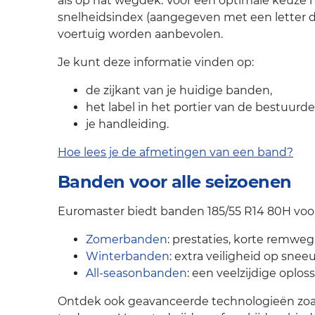
als op nat wegdek. Voor een optimale keuze
snelheidsindex (aangegeven met een letter 
voertuig worden aanbevolen.
Je kunt deze informatie vinden op:
de zijkant van je huidige banden,
het label in het portier van de bestuurde
je handleiding.
Hoe lees je de afmetingen van een band?
Banden voor alle seizoenen
Euromaster biedt banden 185/55 R14 80H voor 
Zomerbanden
: prestaties, korte remweg
Winterbanden
: extra veiligheid op snee
All-seasonbanden
: een veelzijdige oplos
Ontdek ook geavanceerde technologieën zoals