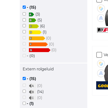
- (15)
(3)
(5)
(6)
(1)
(0)
(0)
(0)
Ve
- (0)
Extern rolgeluid
- (15)
(0)
(14)
(0)
- (1)