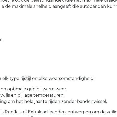
 moet je ook de belastingsindex (die het maximale dra
die de maximale snelheid aangeeft die autobanden kunn
r,
elk type rijstijl en elke weersomstandigheid:
 en optimale grip bij warm weer.
uw, ijs en bij lage temperaturen.
sing om het hele jaar te rijden zonder bandenwissel.
 Runflat- of Extraload-banden, ontworpen om de veilig