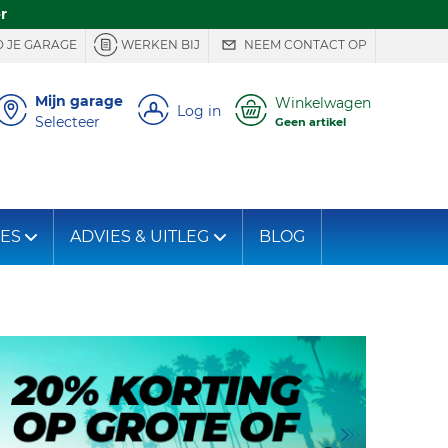
r
 JE GARAGE
WERKEN BIJ
NEEM CONTACT OP
Mijn garage
Winkelwagen
Log in
Selecteer
Geen artikel
IES
ADVIES & UITLEG
BLOG