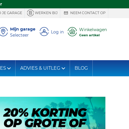
r
 JE GARAGE
WERKEN BIJ
NEEM CONTACT OP
Mijn garage
Winkelwagen
Log in
Selecteer
Geen artikel
IES
ADVIES & UITLEG
BLOG