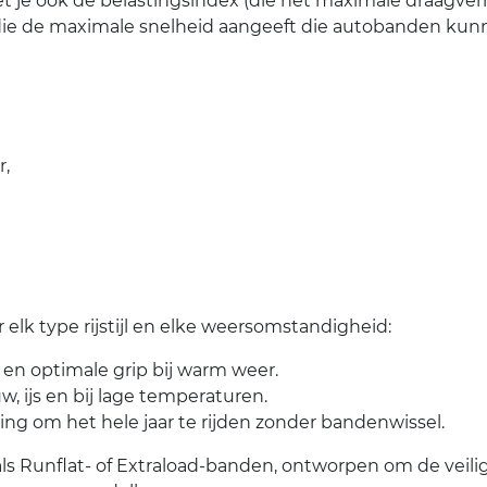
t je ook de belastingsindex (die het maximale draagv
die de maximale snelheid aangeeft die autobanden kunn
r,
elk type rijstijl en elke weersomstandigheid:
 en optimale grip bij warm weer.
uw, ijs en bij lage temperaturen.
sing om het hele jaar te rijden zonder bandenwissel.
 Runflat- of Extraload-banden, ontworpen om de veilig