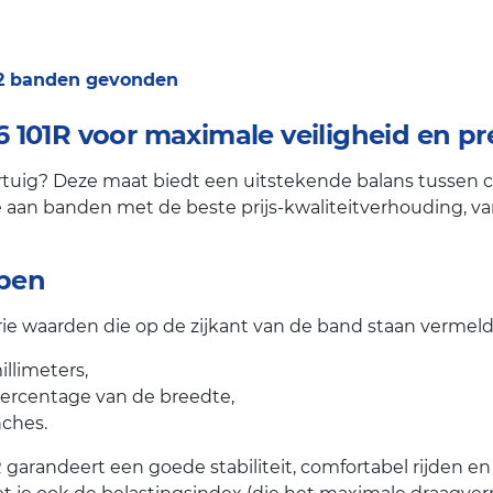
 2 banden gevonden
101R voor maximale veiligheid en pre
uig? Deze maat biedt een uitstekende balans tussen comf
aan banden met de beste prijs-kwaliteitverhouding, van a
jpen
ie waarden die op de zijkant van de band staan vermeld
llimeters,
percentage van de breedte,
nches.
 garandeert een goede stabiliteit, comfortabel rijden e