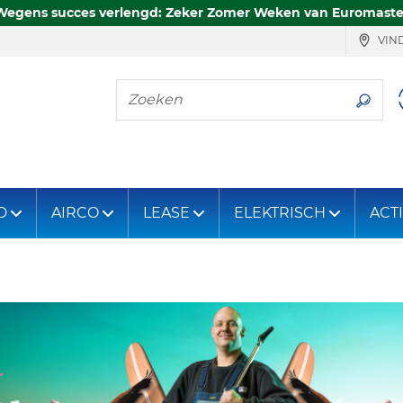
Wegens succes verlengd: Zeker Zomer Weken van Euromaste
VIND
Zoeken
D
AIRCO
LEASE
ELEKTRISCH
ACT