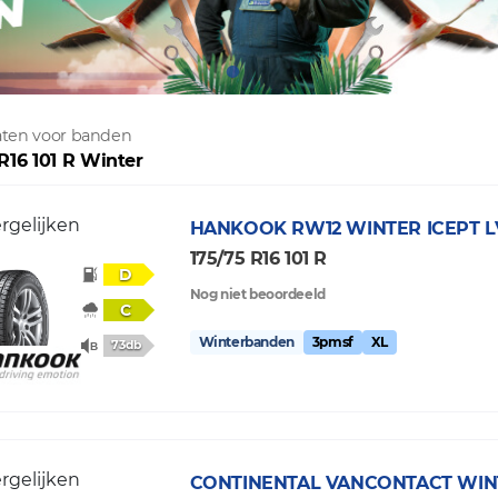
taten voor banden
R16 101 R Winter
rgelijken
HANKOOK
RW12 WINTER ICEPT L
175/75 R16 101 R
D
Nog niet beoordeeld
C
Winterbanden
3pmsf
XL
73db
rgelijken
CONTINENTAL
VANCONTACT WIN