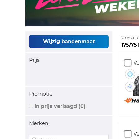
2 resul
Wijzig bandenmaat
175/75 
Prijs
Ve
Promotie
In prijs verlaagd (0)
Merken
Ve