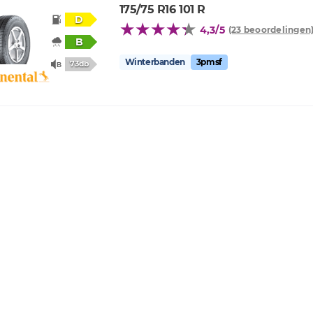
175/75 R16 101 R
D
4,3/5
(23 beoordelingen
B
Winterbanden
3pmsf
73db