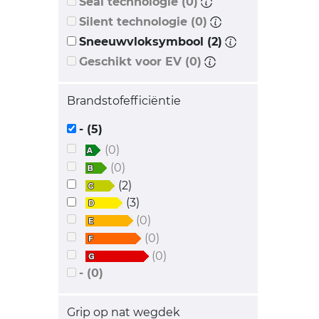
Seal technologie (0)
Silent technologie (0)
Sneeuwvloksymbool (2)
Geschikt voor EV (0)
Brandstofefficiëntie
- (5)
(0)
(0)
(2)
(3)
(0)
(0)
(0)
- (0)
Grip op nat wegdek