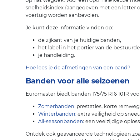
op nat wegdek. Voor een optimale keuze moe
snelheidsindex (aangegeven met een letter 
voertuig worden aanbevolen.
Je kunt deze informatie vinden op:
de zijkant van je huidige banden,
het label in het portier van de bestuurde
je handleiding.
Hoe lees je de afmetingen van een band?
Banden voor alle seizoenen
Euromaster biedt banden 175/75 R16 101R voor 
Zomerbanden
: prestaties, korte remweg
Winterbanden
: extra veiligheid op snee
All-seasonbanden
: een veelzijdige oplos
Ontdek ook geavanceerde technologieën zoals