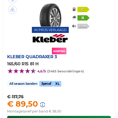
C
B
69db
IN PRIJS VERLAAGD
KLEBER
QUADRAXER 3
165/60 R15 81 H
4,6/5
(3465 beoordelingen)
All season banden
3pmsf
XL
€ 117,75
€ 89,50
Montagetarief per band € 38,00