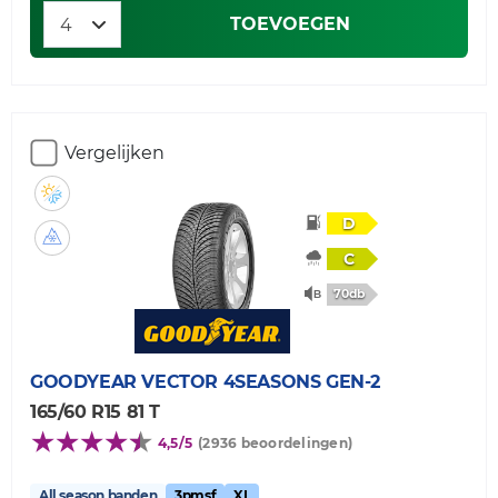
TOEVOEGEN
Vergelijken
D
C
70db
GOODYEAR
VECTOR 4SEASONS GEN-2
165/60 R15 81 T
4,5/5
(2936 beoordelingen)
All season banden
3pmsf
XL