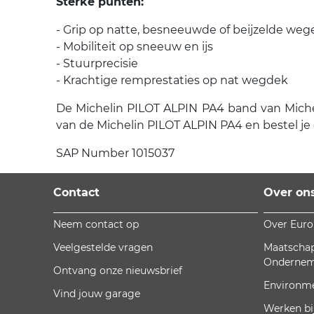
Sterke punten:
- Grip op natte, besneeuwde of beijzelde weg
- Mobiliteit op sneeuw en ijs
- Stuurprecisie
- Krachtige remprestaties op nat wegdek
De Michelin PILOT ALPIN PA4 band van Michelin
van de Michelin PILOT ALPIN PA4 en bestel je
SAP Number 1015037
Contact
Over on
Neem contact op
Over Eur
Veelgestelde vragen
Maatschap
Onderne
Ontvang onze nieuwsbrief
Environm
Vind jouw garage
Werken bi