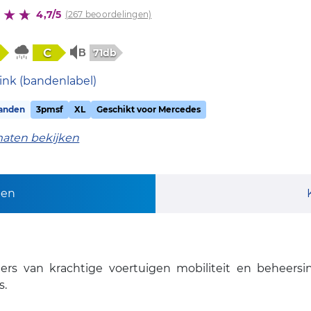
4,7/5
(267 beoordelingen)
C
71db
ink (bandenlabel)
anden
3pmsf
XL
Geschikt voor Mercedes
maten bekijken
pen
ers van krachtige voertuigen mobiliteit en beheersi
s.