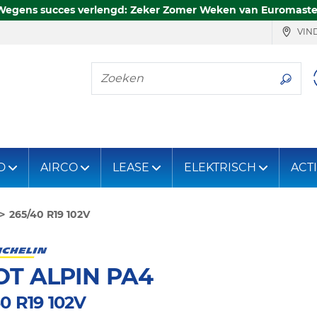
Wegens succes verlengd: Zeker Zomer Weken van Euromaste
VIND
Zoeken
D
AIRCO
LEASE
ELEKTRISCH
ACT
265/40 R19 102V
OT ALPIN PA4
0 R19 102V