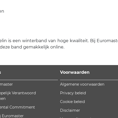
en
 is een winterband van hoge kwaliteit. Bij Euromaster 
 deze band gemakkelijk online.
s
Voorwaarden
omaster
Algemene voorwaarden
pelijk Verantwoord
Privacy beleid
men
Cookie beleid
ental Commitment
Disclaimer
j Euromaster