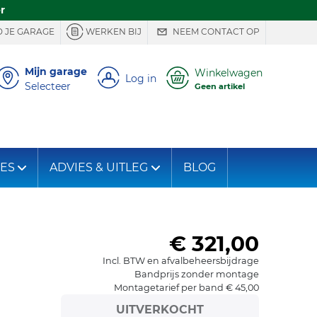
r
 JE GARAGE
WERKEN BIJ
NEEM CONTACT OP
Mijn garage
Winkelwagen
Log in
Selecteer
Geen artikel
IES
ADVIES & UITLEG
BLOG
€ 321,00
Incl. BTW en afvalbeheersbijdrage
Bandprijs zonder montage
Montagetarief per band € 45,00
UITVERKOCHT