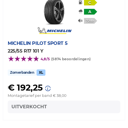
C
A
72db
MICHELIN
PILOT SPORT 5
225/55 R17 101 Y
4,8/5
(5874 beoordelingen)
Zomerbanden
XL
€ 192,25
Montagetarief per band € 38,00
UITVERKOCHT