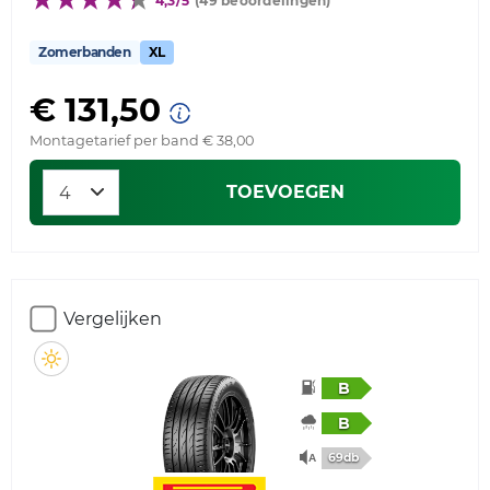
4,3/5
(49 beoordelingen)
Zomerbanden
XL
€ 131,50
Montagetarief per band € 38,00
TOEVOEGEN
Vergelijken
B
B
69db