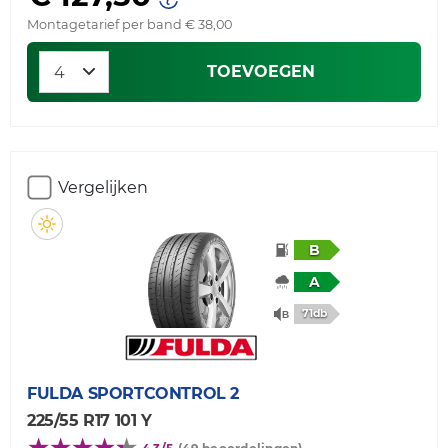
Montagetarief per band € 38,00
TOEVOEGEN
Vergelijken
B
A
71db
FULDA
SPORTCONTROL 2
225/55 R17 101 Y