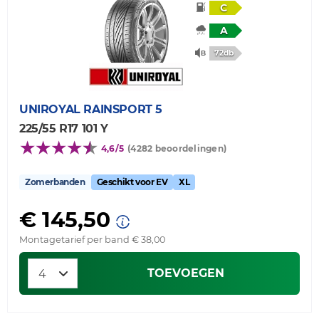
C
A
72db
UNIROYAL
RAINSPORT 5
225/55 R17 101 Y
4,6/5
(4282 beoordelingen)
Zomerbanden
Geschikt voor EV
XL
€ 145,50
Montagetarief per band € 38,00
TOEVOEGEN