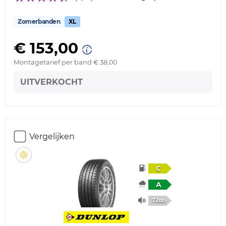
Zomerbanden
XL
€ 153,00
Montagetarief per band € 38,00
UITVERKOCHT
Vergelijken
C
A
72db