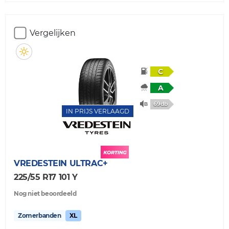
Vergelijken
C
A
69db
IN PRIJS VERLAAGD
VREDESTEIN
ULTRAC+
225/55 R17 101 Y
Nog niet beoordeeld
Zomerbanden
XL