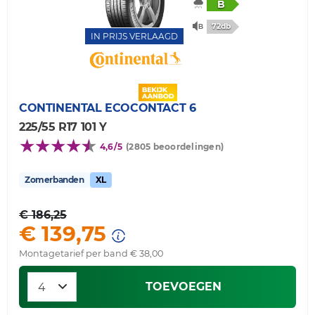
B
72db
IN PRIJS VERLAAGD
CONTINENTAL
ECOCONTACT 6
225/55 R17 101 Y
4,6/5
(2805 beoordelingen)
Zomerbanden
XL
€ 186,25
€ 139,75
Montagetarief per band € 38,00
TOEVOEGEN