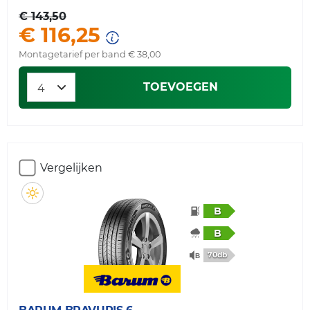
€ 143,50
€ 116,25
Montagetarief per band € 38,00
TOEVOEGEN
Vergelijken
B
B
70db