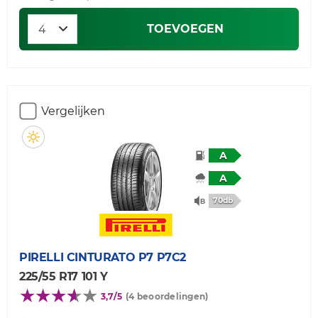
TOEVOEGEN
Vergelijken
A
A
70db
PIRELLI
CINTURATO P7 P7C2
225/55 R17 101 Y
3,7/5
(4 beoordelingen)