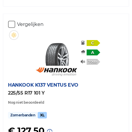
Vergelijken
C
A
70db
HANKOOK
K137 VENTUS EVO
225/55 R17 101 Y
Nog niet beoordeeld
Zomerbanden
XL
€ 127,50