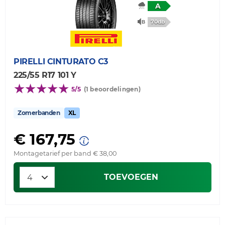
A
70db
PIRELLI
CINTURATO C3
225/55 R17 101 Y
5/5
(1 beoordelingen)
Zomerbanden
XL
€ 167,75
Montagetarief per band € 38,00
TOEVOEGEN