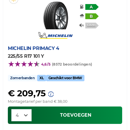
A
B
68db
MICHELIN
PRIMACY 4
225/55 R17 101 Y
4,6/5
(8572 beoordelingen)
Zomerbanden
XL
Geschikt voor BMW
€ 209,75
Montagetarief per band € 38,00
TOEVOEGEN