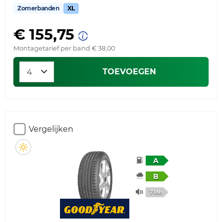
Zomerbanden
XL
€ 155,75
Montagetarief per band € 38,00
TOEVOEGEN
Vergelijken
A
B
71db