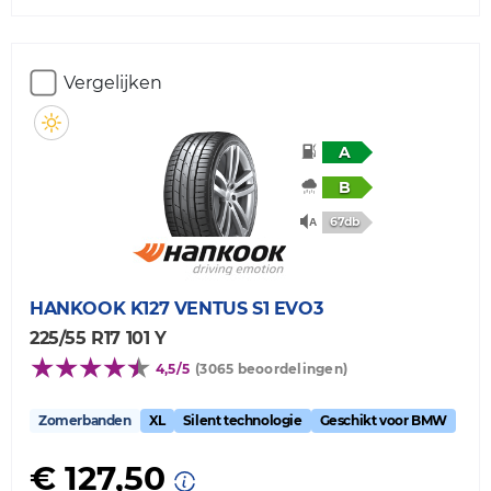
Vergelijken
A
B
67db
HANKOOK
K127 VENTUS S1 EVO3
225/55 R17 101 Y
4,5/5
(3065 beoordelingen)
Zomerbanden
XL
Silent technologie
Geschikt voor BMW
€ 127,50