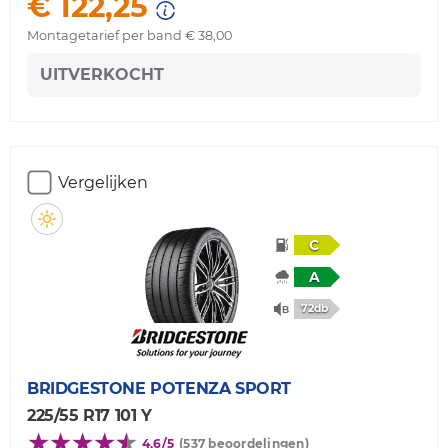
€ 122,25
Montagetarief per band € 38,00
UITVERKOCHT
Vergelijken
C
A
72db
BRIDGESTONE
POTENZA SPORT
225/55 R17 101 Y
4,6/5
(537 beoordelingen)