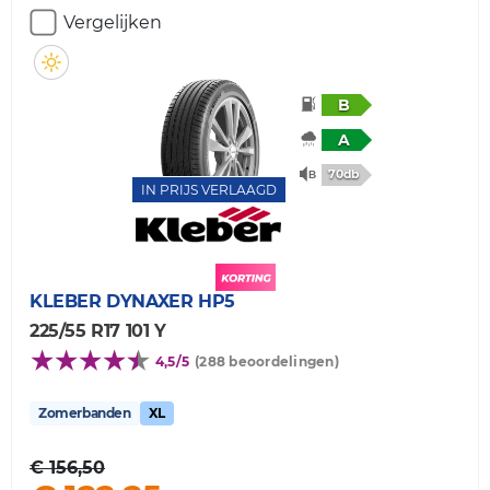
Vergelijken
B
A
70db
IN PRIJS VERLAAGD
KLEBER
DYNAXER HP5
225/55 R17 101 Y
4,5/5
(288 beoordelingen)
Zomerbanden
XL
€ 156,50