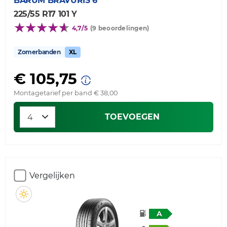
BARUM
BRAVURIS 6
225/55 R17 101 Y
4,7/5
(9 beoordelingen)
Zomerbanden
XL
€ 105,75
Montagetarief per band € 38,00
TOEVOEGEN
Vergelijken
A