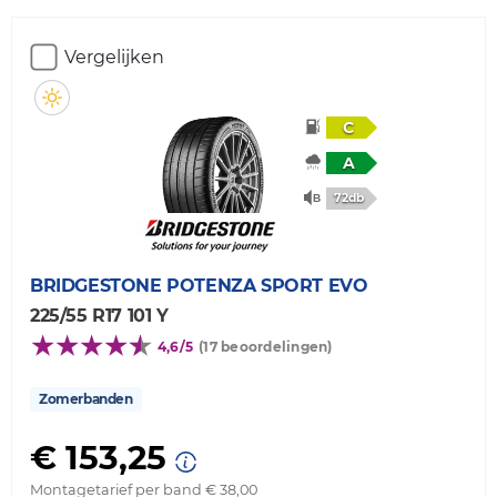
Vergelijken
C
A
72db
BRIDGESTONE
POTENZA SPORT EVO
225/55 R17 101 Y
4,6/5
(17 beoordelingen)
Zomerbanden
€ 153,25
Montagetarief per band € 38,00