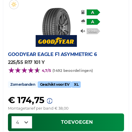
A
A
69db
GOODYEAR
EAGLE F1 ASYMMETRIC 6
225/55 R17 101 Y
4,7/5
(1492 beoordelingen)
Zomerbanden
Geschikt voor EV
XL
€ 174,75
Montagetarief per band € 38,00
TOEVOEGEN