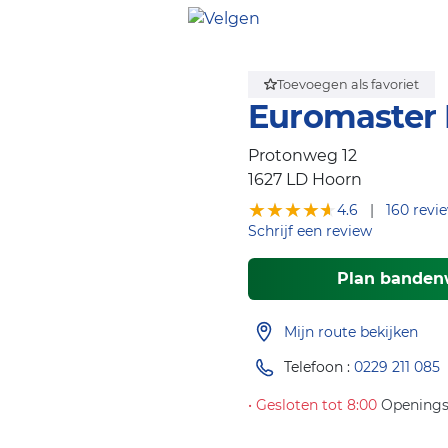
Toevoegen als favoriet
Euromaster
Protonweg 12
1627 LD
Hoorn
★★★★★
★★★★★
4.6
|
160 revi
Schrijf een review
Plan banden
Mijn route bekijken
Telefoon :
0229 211 085
• Gesloten tot 8:00
Openings