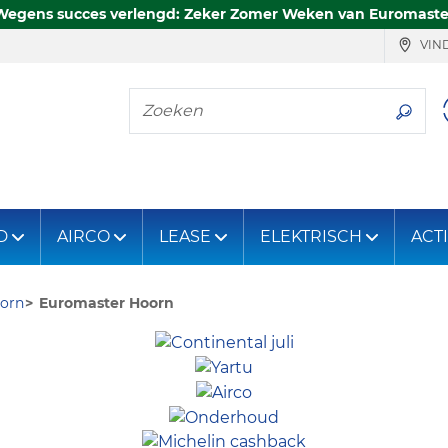
Wegens succes verlengd: Zeker Zomer Weken van Euromaste
VIND
Zoeken
D
AIRCO
LEASE
ELEKTRISCH
ACT
orn
Euromaster Hoorn