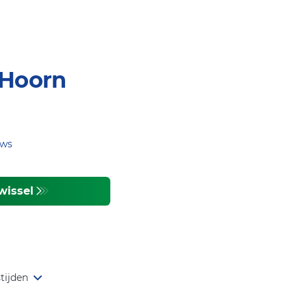
 Hoorn
ews
wissel
tijden