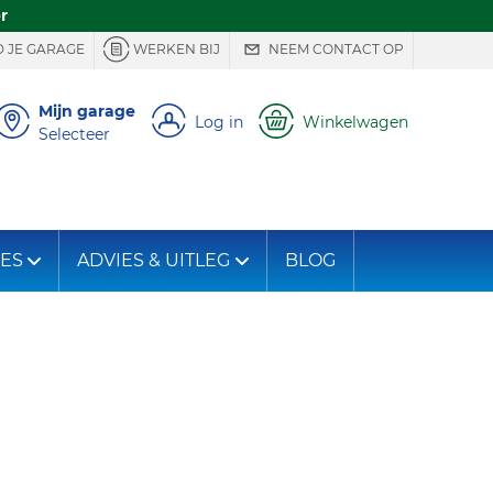
r
 JE GARAGE
WERKEN BIJ
NEEM CONTACT OP
Mijn garage
Log in
Winkelwagen
Selecteer
IES
ADVIES & UITLEG
BLOG