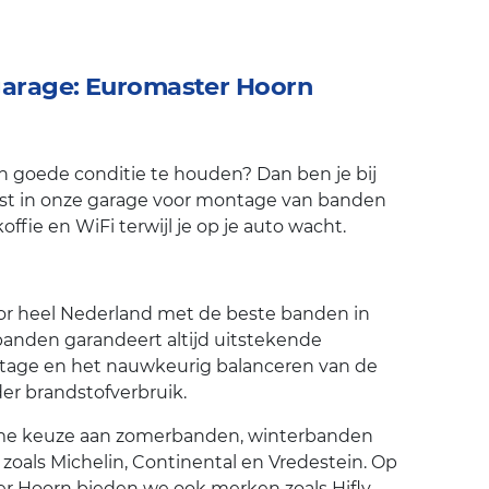
 garage: Euromaster Hoorn
n goede conditie te houden? Dan ben je bij
gast in onze garage voor montage van banden
ffie en WiFi terwijl je op je auto wacht.
oor heel Nederland met de beste banden in
anden garandeert altijd uitstekende
ntage en het nauwkeurig balanceren van de
r brandstofverbruik.
uime keuze aan zomerbanden, winterbanden
als Michelin, Continental en Vredestein. Op
r Hoorn bieden we ook merken zoals Hifly,