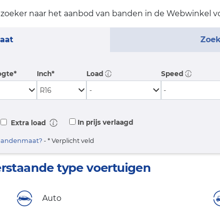
oeker naar het aanbod van banden in de Webwinkel vo
aat
Zoek
gte*
Inch*
Load
Speed
In prijs verlaagd
Extra load
 bandenmaat?
- * Verplicht veld
erstaande type voertuigen
Auto