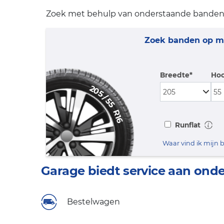
Zoek met behulp van onderstaande bandenz
Zoek banden op m
Breedte*
Hoo
205
/
55
R16
Runflat
Waar vind ik mijn
Garage biedt service aan ond
Bestelwagen