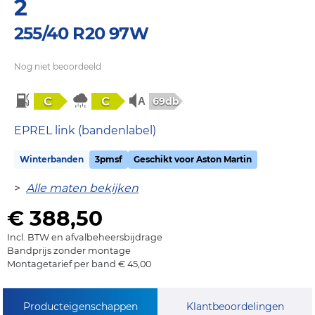
2
255/40 R20 97W
Nog niet beoordeeld
C
C
69db
EPREL link (bandenlabel)
Winterbanden
3pmsf
Geschikt voor Aston Martin
>
Alle maten bekijken
€ 388,50
Incl. BTW en afvalbeheersbijdrage
Bandprijs zonder montage
Montagetarief per band € 45,00
Producteigenschappen
Klantbeoordelingen