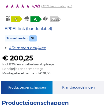
4,7/5
(3267 beoordelingen)
C
A
70db
EPREL link (bandenlabel)
Zomerbanden
XL
>
Alle maten bekijken
€ 200,25
Incl. BTW en afvalbeheersbijdrage
Bandprijs zonder montage
Montagetarief per band € 38,00
Producteigenschappen
Klantbeoordelingen
Producteigenschappen