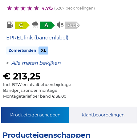
4,7/5
(3267 beoordelingen)
C
A
70db
EPREL link (bandenlabel)
Zomerbanden
XL
>
Alle maten bekijken
€ 213,25
Incl. BTW en afvalbeheersbijdrage
Bandprijs zonder montage
Montagetarief per band € 38,00
Producteigenschappen
Klantbeoordelingen
Producteigenschappen