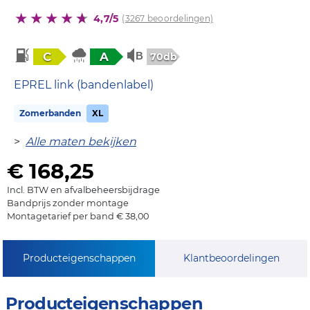
4,7/5
(3267 beoordelingen)
C
A
70db
EPREL link (bandenlabel)
Zomerbanden
XL
>
Alle maten bekijken
€ 168,25
Incl. BTW en afvalbeheersbijdrage
Bandprijs zonder montage
Montagetarief per band € 38,00
Producteigenschappen
Klantbeoordelingen
Producteigenschappen