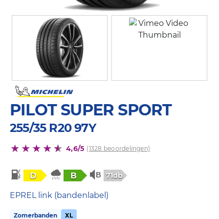
PILOT SUPER SPORT
255/35 R20 97Y
4,6/5
(1328 beoordelingen)
D
B
71db
EPREL link (bandenlabel)
Zomerbanden
XL