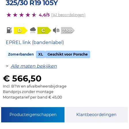
325/30 R19 105Y
4,6/5
(141 beoordelingen)
D
C
73db
EPREL link (bandenlabel)
Zomerbanden
XL
Geschikt voor Porsche
>
Alle maten bekijken
€ 566,50
Incl. BTW en afvalbeheersbijdrage
Bandprijs zonder montage
Montagetarief per band € 45,00
Producteigenschappen
Klantbeoordelingen