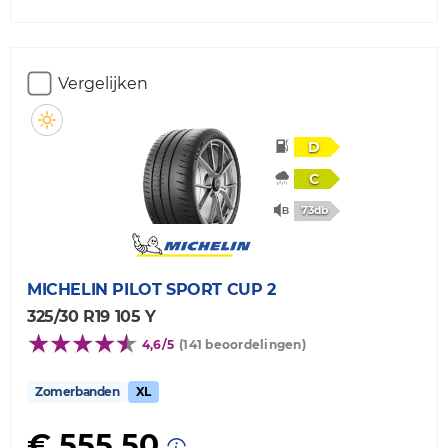
Vergelijken
D
C
73db
MICHELIN
PILOT SPORT CUP 2
325/30 R19 105 Y
4,6/5
(141 beoordelingen)
Zomerbanden
XL
€ 555,50