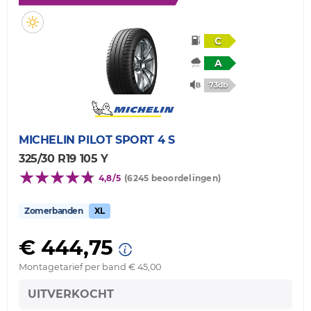
C
A
73db
MICHELIN
PILOT SPORT 4 S
325/30 R19 105 Y
4,8/5
(6245 beoordelingen)
Zomerbanden
XL
€ 444,75
Montagetarief per band € 45,00
UITVERKOCHT