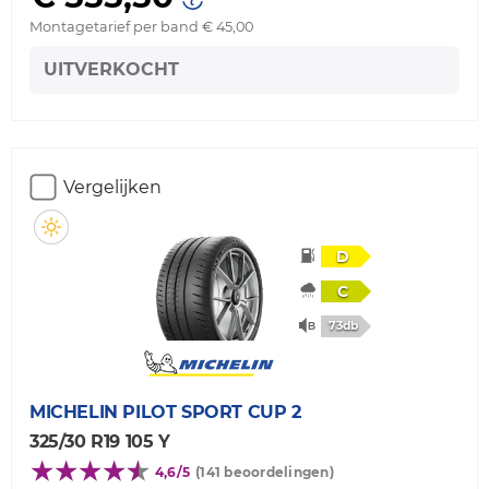
Montagetarief per band € 45,00
UITVERKOCHT
Vergelijken
D
C
73db
MICHELIN
PILOT SPORT CUP 2
325/30 R19 105 Y
4,6/5
(141 beoordelingen)