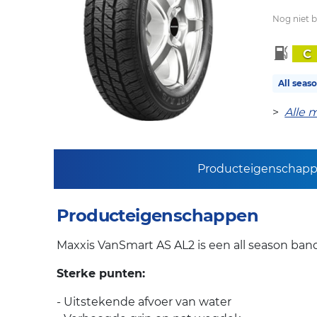
Nog niet 
C
All seas
>
Alle 
Producteigenschap
Producteigenschappen
Maxxis VanSmart AS AL2 is een all season ban
Sterke punten:
- Uitstekende afvoer van water