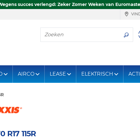
Wegens succes verlengd: Zeker Zomer Weken van Euromaste
VIND
Zoeken
D
AIRCO
LEASE
ELEKTRISCH
ACT
5R
0 R17 115R