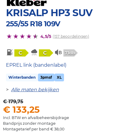
KRISALP HP3 SUV
255/55 R18 109V
4,5/5
(157 beoordelingen)
C
C
71db
EPREL link (bandenlabel)
Winterbanden
3pmsf
XL
>
Alle maten bekijken
€ 179,75
€ 133,25
Incl. BTW en afvalbeheersbijdrage
Bandprijs zonder montage
Montagetarief per band € 38,00