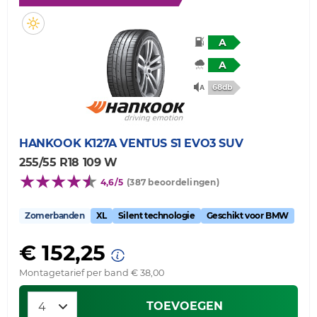
A
A
68db
HANKOOK
K127A VENTUS S1 EVO3 SUV
255/55 R18 109 W
4,6/5
(387 beoordelingen)
Zomerbanden
XL
Silent technologie
Geschikt voor BMW
€ 152,25
Montagetarief per band € 38,00
TOEVOEGEN