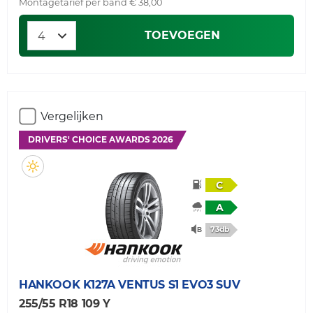
Montagetarief per band € 38,00
TOEVOEGEN
Vergelijken
DRIVERS' CHOICE AWARDS 2026
C
A
73db
HANKOOK
K127A VENTUS S1 EVO3 SUV
255/55 R18 109 Y