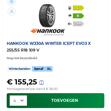
C
B
73db
HANKOOK
W330A WINTER ICEPT EVO3 X
255/55 R18 109 V
Nog niet beoordeeld
Winterbanden
3pmsf
XL
€ 155,25
Montagetarief per band € 38,00
TOEVOEGEN