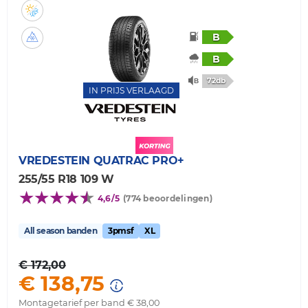
B
B
72db
IN PRIJS VERLAAGD
VREDESTEIN
QUATRAC PRO+
255/55 R18 109 W
4,6/5
(774 beoordelingen)
All season banden
3pmsf
XL
€ 172,00
€ 138,75
Montagetarief per band € 38,00