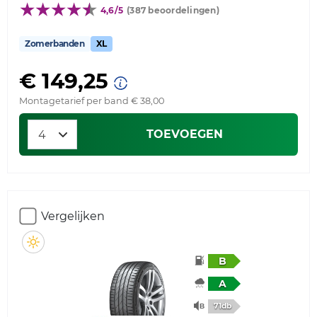
4,6/5
(387 beoordelingen)
Zomerbanden
XL
€ 149,25
Montagetarief per band € 38,00
TOEVOEGEN
Vergelijken
B
A
71db