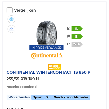
Vergelijken
B
B
72db
IN PRIJS VERLAAGD
CONTINENTAL
WINTERCONTACT TS 850 P
255/55 R18 109 H
Nog niet beoordeeld
Winterbanden
3pmsf
XL
Geschikt voor Mercedes