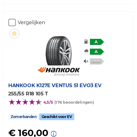
Vergelijken
A
A
68db
HANKOOK
K127E VENTUS S1 EVO3 EV
255/55 R18 105 T
4,5/5
(176 beoordelingen)
Zomerbanden
Geschikt voor EV
€ 160,00