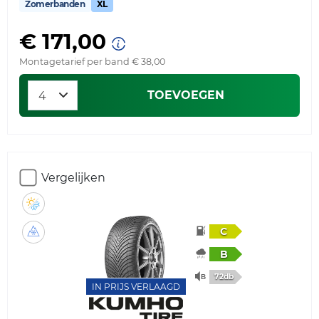
Zomerbanden
XL
€ 171,00
Montagetarief per band € 38,00
TOEVOEGEN
Vergelijken
C
B
72db
IN PRIJS VERLAAGD