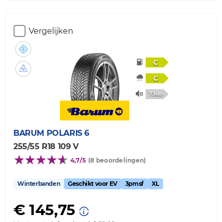
Vergelijken
C
C
73db
BARUM
POLARIS 6
255/55 R18 109 V
4,7/5
(8 beoordelingen)
Winterbanden
Geschikt voor EV
3pmsf
XL
€ 145,75