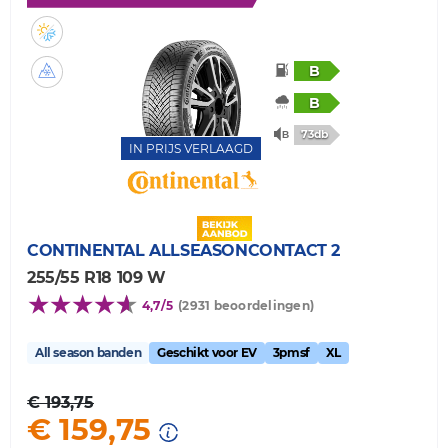
B
B
73db
IN PRIJS VERLAAGD
CONTINENTAL
ALLSEASONCONTACT 2
255/55 R18 109 W
4,7/5
(2931 beoordelingen)
All season banden
Geschikt voor EV
3pmsf
XL
€ 193,75
€ 159,75