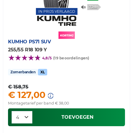
72db
IN PRIJS VERLAAGD
KUMHO
PS71 SUV
255/55 R18 109 Y
4,8/5
(19 beoordelingen)
Zomerbanden
XL
€ 158,75
€ 127,00
Montagetarief per band € 38,00
TOEVOEGEN