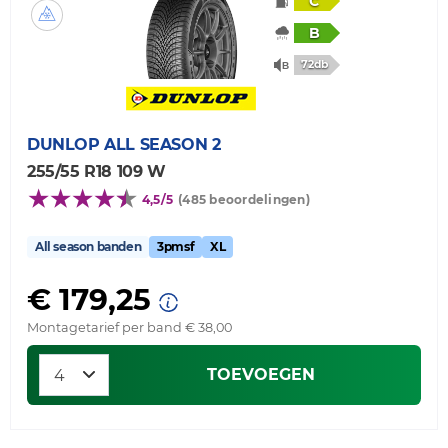
C
B
72db
DUNLOP
ALL SEASON 2
255/55 R18 109 W
4,5/5
(485 beoordelingen)
All season banden
3pmsf
XL
€ 179,25
Montagetarief per band € 38,00
TOEVOEGEN