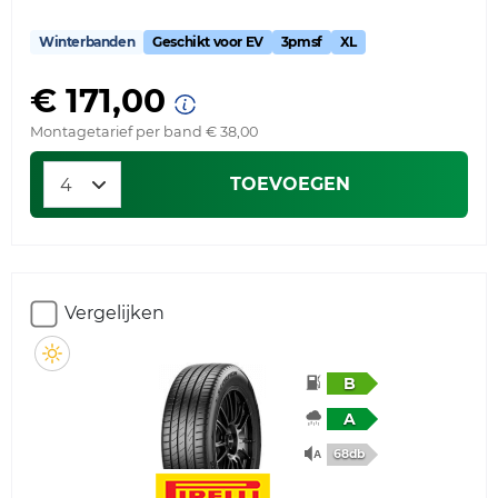
Winterbanden
Geschikt voor EV
3pmsf
XL
€ 171,00
Montagetarief per band € 38,00
TOEVOEGEN
Vergelijken
B
A
68db