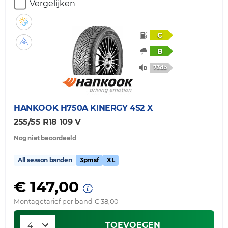
Vergelijken
C
B
73db
HANKOOK
H750A KINERGY 4S2 X
255/55 R18 109 V
Nog niet beoordeeld
All season banden
3pmsf
XL
€ 147,00
Montagetarief per band € 38,00
TOEVOEGEN