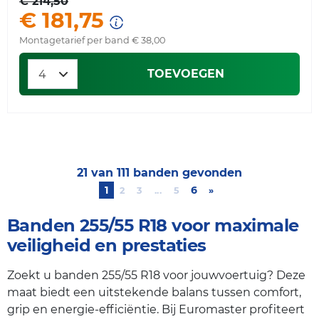
€ 214,50
€ 181,75
Montagetarief per band € 38,00
TOEVOEGEN
21 van 111 banden gevonden
1
6
2
3
...
5
»
Next
Banden 255/55 R18 voor maximale
veiligheid en prestaties
Zoekt u banden 255/55 R18 voor jouwvoertuig? Deze
maat biedt een uitstekende balans tussen comfort,
grip en energie-efficiëntie. Bij Euromaster profiteert