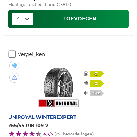
Montagetarief per band € 38,00
TOEVOEGEN
Vergelijken
C
C
73db
UNIROYAL
WINTEREXPERT
255/55 R18 109 V
4,3/5
(251 beoordelingen)