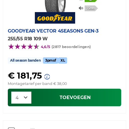
72db
GOODYEAR
VECTOR 4SEASONS GEN-3
255/55 R18 109 W
4,6/5
(2817 beoordelingen)
All season banden
3pmsf
XL
€ 181,75
Montagetarief per band € 38,00
TOEVOEGEN